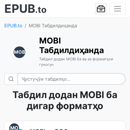
EPUB
.to
EPUB.to
MOBI Табдилдиҳанда
MOBI
Табдилдиҳанда
MOB
Табдил додан MOBI ба ва аз форматҳои
гуногун
Табдил додан MOBI ба
дигар форматҳо
MO