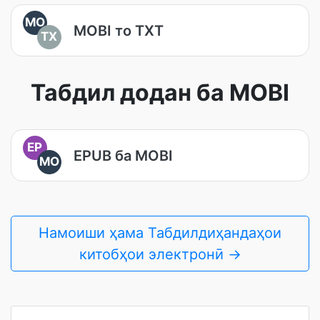
MO
MOBI то TXT
TX
Табдил додан ба MOBI
EP
EPUB ба MOBI
MO
Намоиши ҳама Табдилдиҳандаҳои
китобҳои электронӣ →