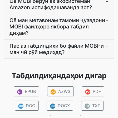
Оё MOBI берун аз экосистемаи
+
Amazon истифодашаванда аст?
Оё ман метавонам тамоми ҷузвдони
+
MOBI файлҳоро якбора табдил
диҳам?
Пас аз табдилдиҳӣ бо файли MOBI-и
+
ман чӣ рӯй медиҳад?
Табдилдиҳандаҳои дигар
EPUB
AZW3
PDF
EP
AZ
PD
DOC
DOCX
TXT
DO
DO
TX