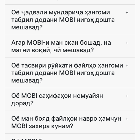
Оё ҷадвали мундариҷа ҳангоми
+
табдил додани MOBI нигоҳ дошта
мешавад?
Агар MOBI-и ман скан бошад, на
+
матни воқеӣ, чӣ мешавад?
Оё тасвири рӯйхати файлҳо ҳангоми
+
табдил додани MOBI нигоҳ дошта
мешавад?
Оё MOBI саҳифаҳои номуайян
+
дорад?
Оё ман бояд файлҳои навро ҳамчун
+
MOBI захира кунам?