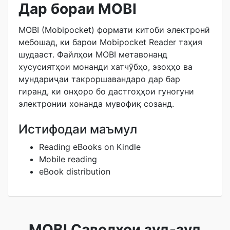
Дар бораи MOBI
MOBI (Mobipocket) формати китоби электронӣ
мебошад, ки барои Mobipocket Reader таҳия
шудааст. Файлҳои MOBI метавонанд
хусусиятҳои монанди хатчӯбҳо, эзоҳҳо ва
мундариҷаи такроршавандаро дар бар
гиранд, ки онҳоро бо дастгоҳҳои гуногуни
электронии хонанда мувофиқ созанд.
Истифодаи маъмул
Reading eBooks on Kindle
Mobile reading
eBook distribution
MOBI Саволҳои зуд-зуд