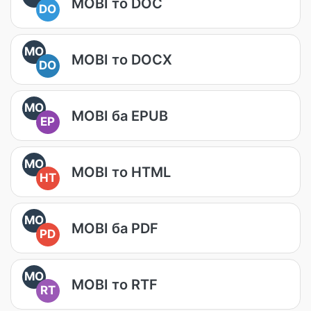
MOBI то DOC
DO
MO
MOBI то DOCX
DO
MO
MOBI ба EPUB
EP
MO
MOBI то HTML
HT
MO
MOBI ба PDF
PD
MO
MOBI то RTF
RT