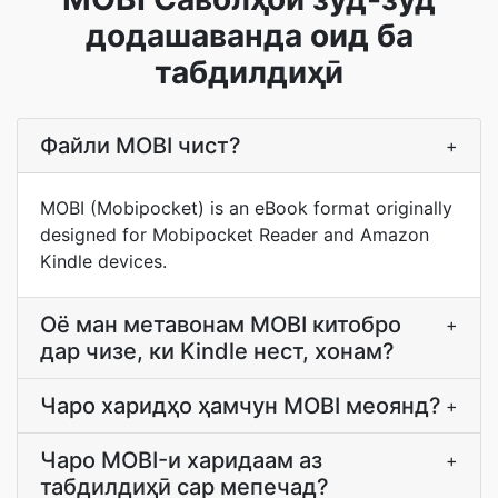
додашаванда оид ба
табдилдиҳӣ
Файли MOBI чист?
+
MOBI (Mobipocket) is an eBook format originally
designed for Mobipocket Reader and Amazon
Kindle devices.
Оё ман метавонам MOBI китобро
+
дар чизе, ки Kindle нест, хонам?
Чаро харидҳо ҳамчун MOBI меоянд?
+
Чаро MOBI-и харидаам аз
+
табдилдиҳӣ сар мепечад?