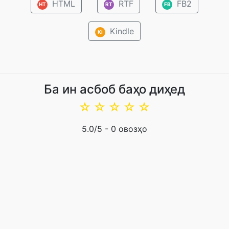
HTML
RTF
FB2
HT
RT
FB
Kindle
Ki
Ба ин асбоб баҳо диҳед
☆
☆
☆
☆
☆
5.0
/5 -
0
овозҳо