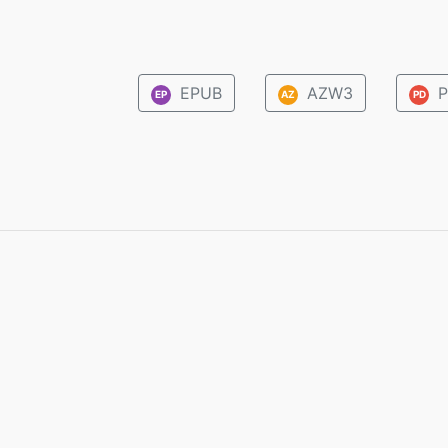
EPUB
AZW3
P
EP
AZ
PD