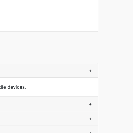
+
le devices.
+
+