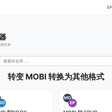
E
换器
间的往来
转变 MOBI 转换为其他格式
O
MO
DO
EP