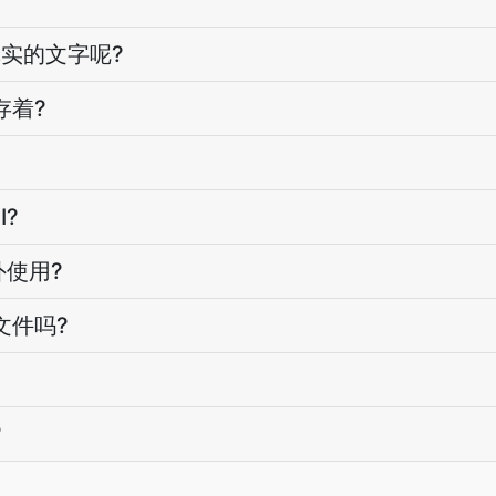
真实的文字呢?
存着?
?
外使用?
文件吗?
?