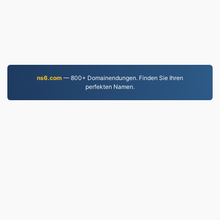
ns6.com
— 800+ Domainendungen. Finden Sie Ihren
perfekten Namen.
EPUB.to
4,276,503 Seit 2019 konvertierte Dateien
Datenschutzrichtlinie
|
Nutzungsbedingungen
|
Über
uns
|
Kontaktieren Sie uns
|
API
|
Proben
|
App
installieren
© 2026 EPUB.to
|
VPS.org
LLC | Hergestellt von
nadermx