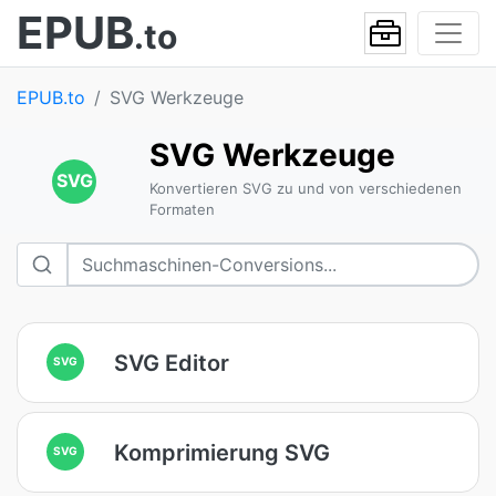
EPUB
.to
EPUB.to
SVG Werkzeuge
SVG Werkzeuge
SVG
Konvertieren SVG zu und von verschiedenen
Formaten
SVG Editor
SVG
Komprimierung SVG
SVG