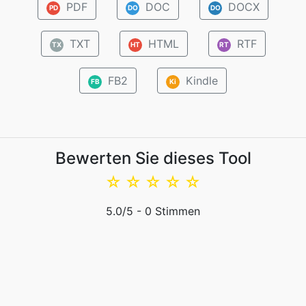
PDF
DOC
DOCX
PD
DO
DO
TXT
HTML
RTF
TX
HT
RT
FB2
Kindle
FB
Ki
Bewerten Sie dieses Tool
☆
☆
☆
☆
☆
5.0
/5 -
0
Stimmen