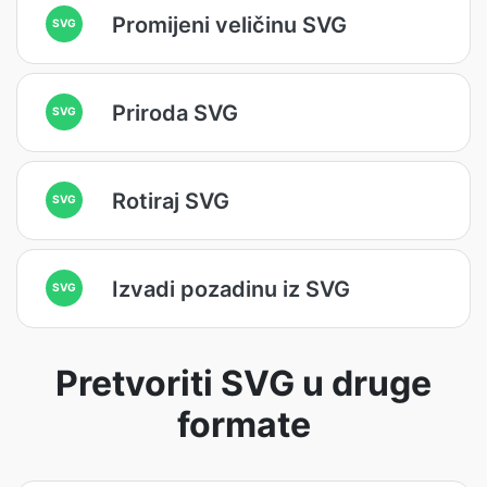
Promijeni veličinu SVG
SVG
Priroda SVG
SVG
Rotiraj SVG
SVG
Izvadi pozadinu iz SVG
SVG
Pretvoriti SVG u druge
formate