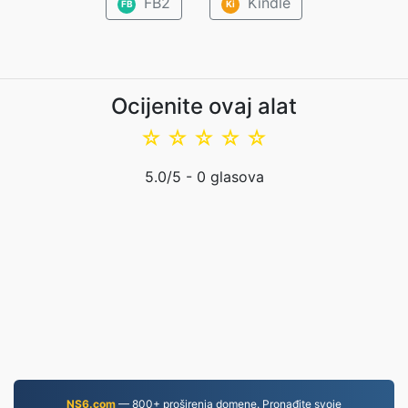
FB2
Kindle
FB
Ki
Ocijenite ovaj alat
☆
☆
☆
☆
☆
5.0
/5 -
0
glasova
NS6.com
— 800+ proširenja domene. Pronađite svoje