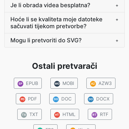
Je li obrada videa besplatna?
+
Hoće li se kvaliteta moje datoteke
+
sačuvati tijekom pretvorbe?
Mogu li pretvoriti do SVG?
+
Ostali pretvarači
EPUB
MOBI
AZW3
EP
MO
AZ
PDF
DOC
DOCX
PD
DO
DO
TXT
HTML
RTF
TX
HT
RT