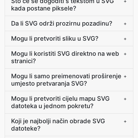
Što će se dogoditi s tekstom u SVG
+
kada postane piksele?
Da li SVG održi prozirnu pozadinu?
+
Mogu li pretvoriti sliku u SVG?
+
Mogu li koristiti SVG direktno na web
+
stranici?
Mogu li samo preimenovati proširenje
+
umjesto pretvaranja SVG?
Mogu li pretvoriti cijelu mapu SVG
+
datoteka u jednom pokretu?
Koji je najbolji način obrade SVG
+
datoteke?