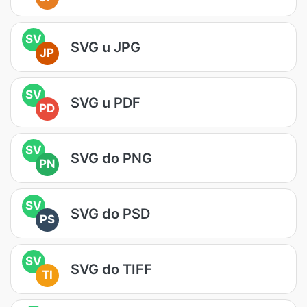
SV
SVG u JPG
JP
SV
SVG u PDF
PD
SV
SVG do PNG
PN
SV
SVG do PSD
PS
SV
SVG do TIFF
TI