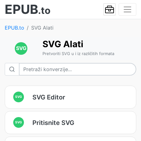
EPUB
.to
EPUB.to
SVG Alati
SVG Alati
SVG
Pretvoriti SVG u i iz različitih formata
SVG Editor
SVG
Pritisnite SVG
SVG