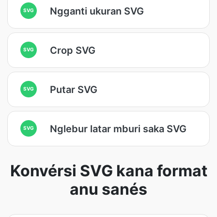
Ngganti ukuran SVG
SVG
Crop SVG
SVG
Putar SVG
SVG
Nglebur latar mburi saka SVG
SVG
Konvérsi SVG kana format
anu sanés