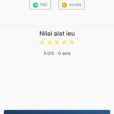
FB2
Kindle
FB
Ki
Nilai alat ieu
☆
☆
☆
☆
☆
5.0
/5 -
0
sora