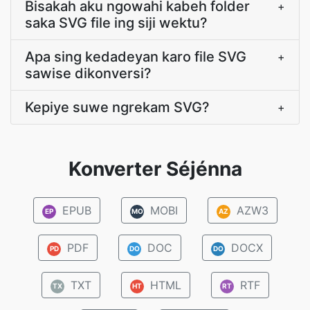
Bisakah aku ngowahi kabeh folder
+
saka SVG file ing siji wektu?
Apa sing kedadeyan karo file SVG
+
sawise dikonversi?
Kepiye suwe ngrekam SVG?
+
Konverter Séjénna
EPUB
MOBI
AZW3
EP
MO
AZ
PDF
DOC
DOCX
PD
DO
DO
TXT
HTML
RTF
TX
HT
RT