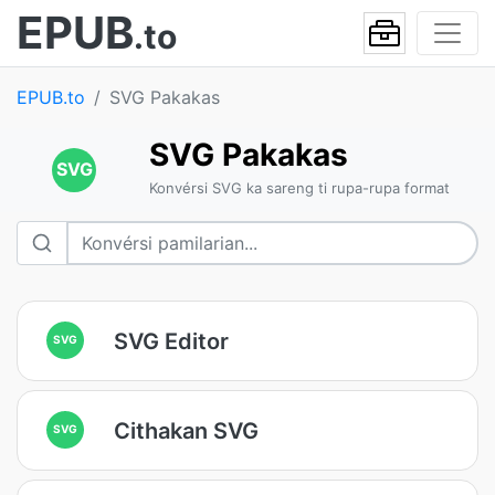
EPUB
.to
EPUB.to
SVG Pakakas
SVG Pakakas
SVG
Konvérsi SVG ka sareng ti rupa-rupa format
SVG Editor
SVG
Cithakan SVG
SVG