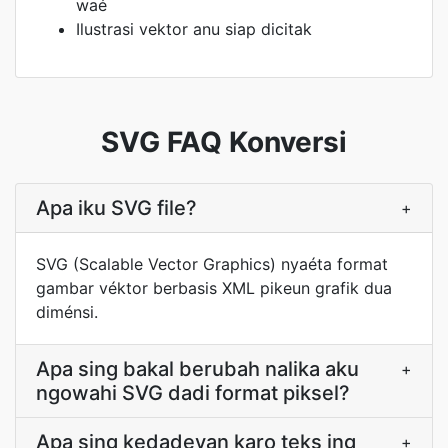
waé
Ilustrasi vektor anu siap dicitak
SVG FAQ Konversi
Apa iku SVG file?
+
SVG (Scalable Vector Graphics) nyaéta format
gambar véktor berbasis XML pikeun grafik dua
diménsi.
Apa sing bakal berubah nalika aku
+
ngowahi SVG dadi format piksel?
Apa sing kedadeyan karo teks ing
+