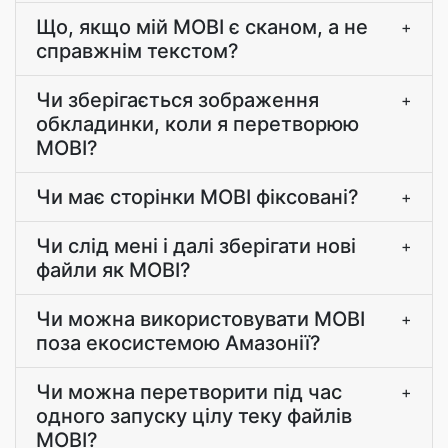
Що, якщо мій MOBI є сканом, а не
+
справжнім текстом?
Чи зберігається зображення
+
обкладинки, коли я перетворюю
MOBI?
Чи має сторінки MOBI фіксовані?
+
Чи слід мені і далі зберігати нові
+
файли як MOBI?
Чи можна використовувати MOBI
+
поза екосистемою Амазонії?
Чи можна перетворити під час
+
одного запуску цілу теку файлів
MOBI?