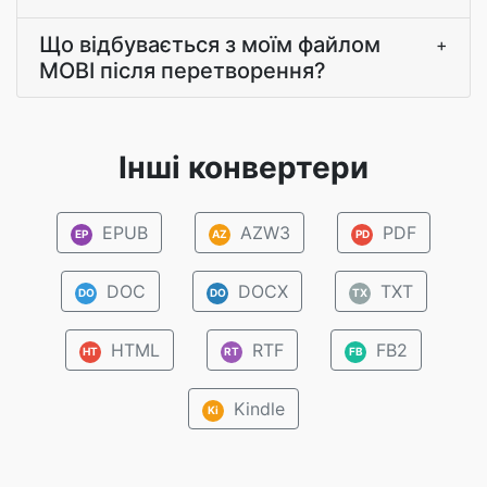
Що відбувається з моїм файлом
+
MOBI після перетворення?
Інші конвертери
EPUB
AZW3
PDF
EP
AZ
PD
DOC
DOCX
TXT
DO
DO
TX
HTML
RTF
FB2
HT
RT
FB
Kindle
Ki