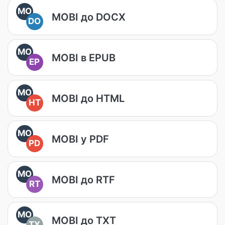
MO
MOBI до DOCX
DO
MO
MOBI в EPUB
EP
MO
MOBI до HTML
HT
MO
MOBI у PDF
PD
MO
MOBI до RTF
RT
MO
MOBI до TXT
TX