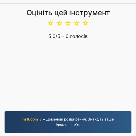
Оцініть цей інструмент
☆
☆
☆
☆
☆
5.0
/5 -
0
голосів
ns6.com
⇩ + Доменові розширення. Знайдіть ваше
ідеальне ім'я.