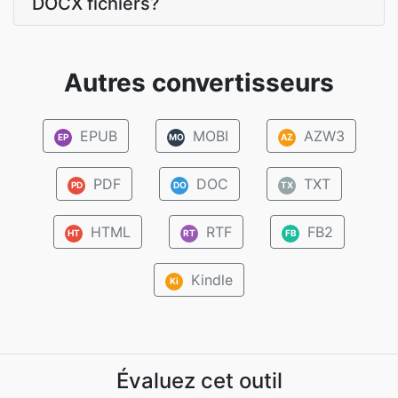
DOCX fichiers?
Autres convertisseurs
EPUB
MOBI
AZW3
EP
MO
AZ
PDF
DOC
TXT
PD
DO
TX
HTML
RTF
FB2
HT
RT
FB
Kindle
Ki
Évaluez cet outil