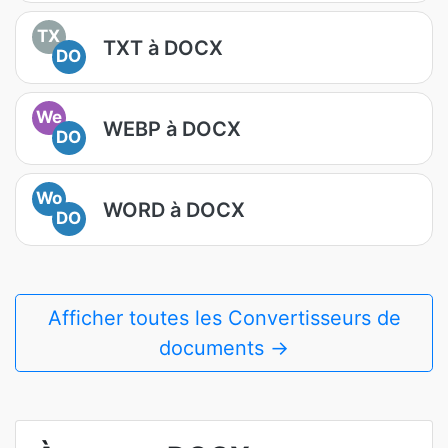
TX
TXT à DOCX
DO
We
WEBP à DOCX
DO
Wo
WORD à DOCX
DO
Afficher toutes les Convertisseurs de
documents →