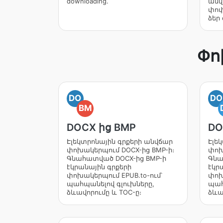
downloading.
անվ
փոփ
ձեր 
Փո
DO
DO
BM
DOCX ից BMP
DO
Էլեկտրոնային գրքերի անվճար
Էլե
փոխակերպում DOCX-ից BMP-ի։
փոխ
Գնահատված DOCX-ից BMP-ի
Գնա
էկրանային գրքերի
էկր
փոխակերպում EPUB.to-ում՝
փոխ
պահպանելով գլուխները,
պահ
ձևավորումը և TOC-ը։
ձևա