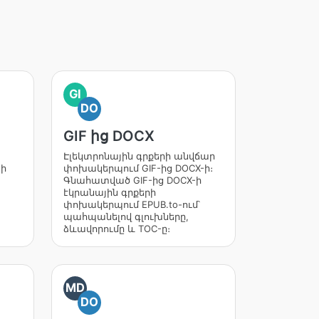
GI
DO
GIF ից DOCX
Էլեկտրոնային գրքերի անվճար
 ի
փոխակերպում GIF-ից DOCX-ի։
Գնահատված GIF-ից DOCX-ի
էկրանային գրքերի
փոխակերպում EPUB.to-ում՝
պահպանելով գլուխները,
ձևավորումը և TOC-ը։
MD
DO