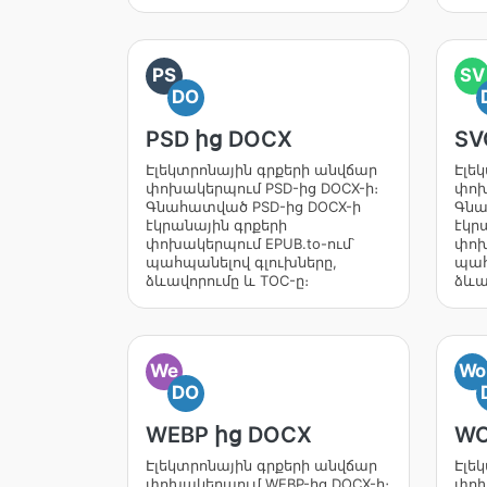
PS
SV
DO
PSD ից DOCX
SV
Էլեկտրոնային գրքերի անվճար
Էլե
փոխակերպում PSD-ից DOCX-ի։
փոխ
Գնահատված PSD-ից DOCX-ի
Գնա
էկրանային գրքերի
էկր
փոխակերպում EPUB.to-ում՝
փոխ
պահպանելով գլուխները,
պահ
ձևավորումը և TOC-ը։
ձևա
We
Wo
DO
WEBP ից DOCX
WO
Էլեկտրոնային գրքերի անվճար
Էլե
փոխակերպում WEBP-ից DOCX-ի։
փոխ