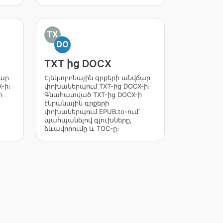
TX
DO
TXT ից DOCX
ճար
Էլեկտրոնային գրքերի անվճար
-ի։
փոխակերպում TXT-ից DOCX-ի։
ի
Գնահատված TXT-ից DOCX-ի
էկրանային գրքերի
փոխակերպում EPUB.to-ում՝
պահպանելով գլուխները,
ձևավորումը և TOC-ը։