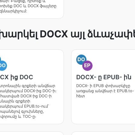
ճար: Բացեք, դիտեք և
ոխեք DOC և DOCX ֆայլերը
զննարկիչում:
խարկել DOCX այլ ձևաչափ
DO
DO
EP
CX ից DOC
DOCX- ը EPUB- ին
կտրոնային գրքերի անվճար
DOCX- ի EPUB փոխարկիչը
ակերպում DOCX-ից DOC-ի։
առցանց անվճար է EPUB.to-
հատված DOCX-ից DOC-ի
հետ
անային գրքերի
ակերպում EPUB.to-ում՝
պանելով գլուխները,
վորումը և TOC-ը։