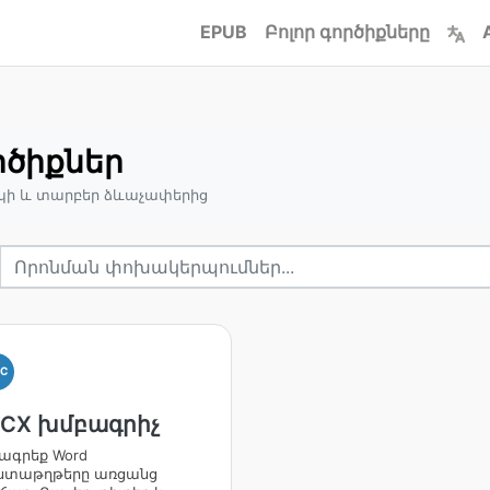
EPUB
Բոլոր գործիքները
րծիքներ
պի և տարբեր ձևաչափերից
OC
CX խմբագրիչ
ագրեք Word
տաթղթերը առցանց