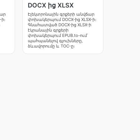
DOCX ից XLSX
ճար
Էլեկտրոնային գրքերի անվճար
-ի։
փոխակերպում DOCX-ից XLSX-ի։
ի
Գնահատված DOCX-ից XLSX-ի
էկրանային գրքերի
փոխակերպում EPUB.to-ում՝
պահպանելով գլուխները,
ձևավորումը և TOC-ը։