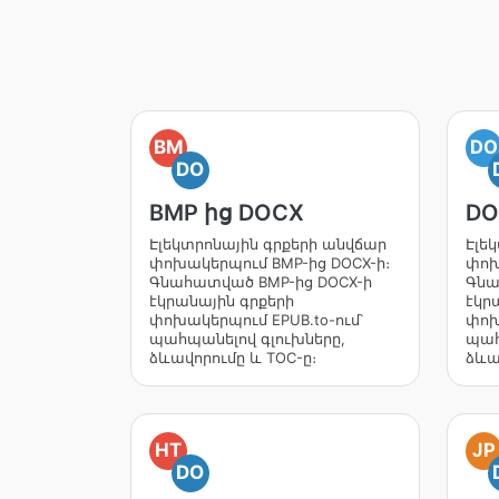
BM
DO
DO
BMP ից DOCX
DO
Էլեկտրոնային գրքերի անվճար
Էլե
փոխակերպում BMP-ից DOCX-ի։
փոխ
Գնահատված BMP-ից DOCX-ի
Գնա
էկրանային գրքերի
էկր
փոխակերպում EPUB.to-ում՝
փոխ
պահպանելով գլուխները,
պահ
ձևավորումը և TOC-ը։
ձևա
HT
JP
DO