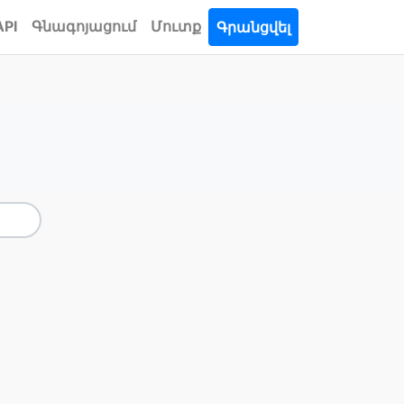
API
Գնագոյացում
Մուտք
Գրանցվել