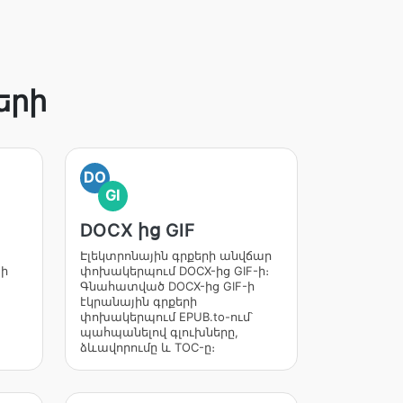
երի
DO
GI
DOCX ից GIF
Էլեկտրոնային գրքերի անվճար
 ի
փոխակերպում DOCX-ից GIF-ի։
Գնահատված DOCX-ից GIF-ի
էկրանային գրքերի
փոխակերպում EPUB.to-ում՝
պահպանելով գլուխները,
ձևավորումը և TOC-ը։