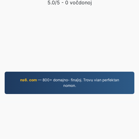
5.0
/5 -
0
voĉdonoj
ns6. com
— 800+ domajno- finaĵoj. Trovu vian perfektan
nomon.
EPUB.to
4,275,401 Dosieroj konvertitaj ekde 2019
Regularo pri Privateco
|
Kondiĉoj de Servo
|
Pri ni
|