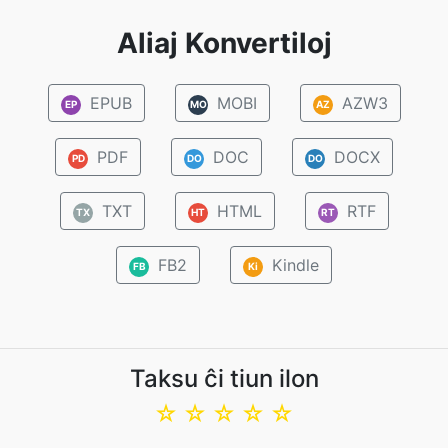
Aliaj Konvertiloj
EPUB
MOBI
AZW3
EP
MO
AZ
PDF
DOC
DOCX
PD
DO
DO
TXT
HTML
RTF
TX
HT
RT
FB2
Kindle
FB
Ki
Taksu ĉi tiun ilon
☆
☆
☆
☆
☆