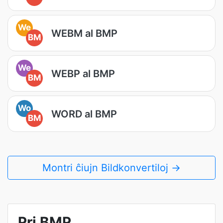
We
WEBM al BMP
BM
We
WEBP al BMP
BM
Wo
WORD al BMP
BM
Montri ĉiujn Bildkonvertiloj →
Pri BMP