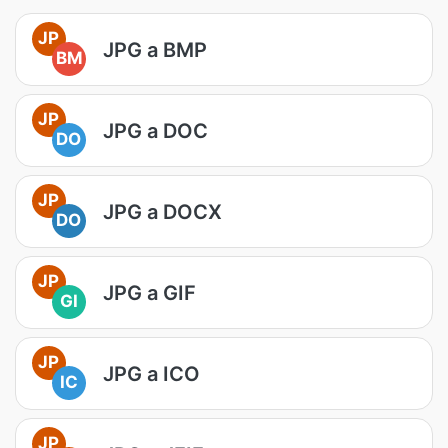
JP
JPG a BMP
BM
JP
JPG a DOC
DO
JP
JPG a DOCX
DO
JP
JPG a GIF
GI
JP
JPG a ICO
IC
JP