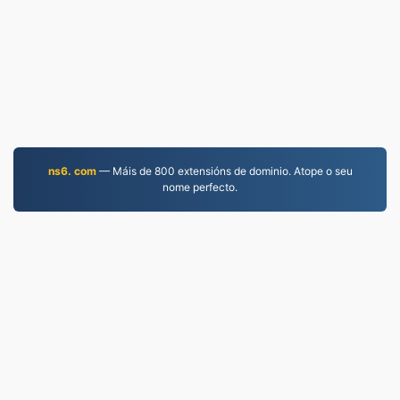
ns6. com
— Máis de 800 extensións de dominio. Atope o seu
nome perfecto.
EPUB.to
4,276,104 Ficheiros convertidos desde 2019
Política de privacidade
|
Condicións de servizo
|
Sobre nós
|
Contacta connosco
|
API
|
Mostras
|
Instalar un programa
© 2026 EPUB.to
|
VPS.org
LLC | Feito por
nadermx