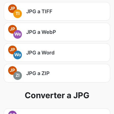
JP
JPG a TIFF
TI
JP
JPG a WebP
We
JP
JPG a Word
Wo
JP
JPG a ZIP
ZI
Converter a JPG