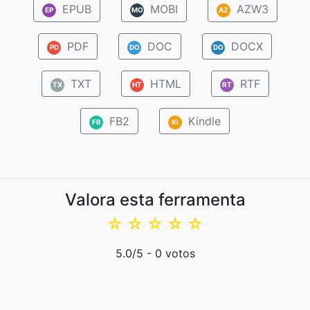
EPUB
MOBI
AZW3
EP
MO
AZ
PDF
DOC
DOCX
PD
DO
DO
TXT
HTML
RTF
TX
HT
RT
FB2
Kindle
FB
Ki
Valora esta ferramenta
☆
☆
☆
☆
☆
5.0
/5 -
0
votos