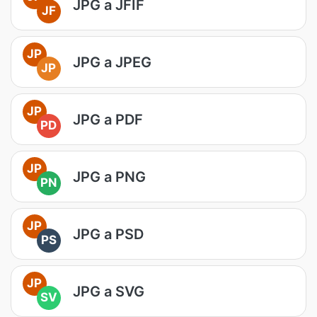
JPG a JFIF
JF
JP
JPG a JPEG
JP
JP
JPG a PDF
PD
JP
JPG a PNG
PN
JP
JPG a PSD
PS
JP
JPG a SVG
SV