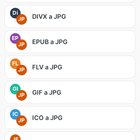
Di
DIVX a JPG
JP
EP
EPUB a JPG
JP
FL
FLV a JPG
JP
GI
GIF a JPG
JP
IC
ICO a JPG
JP
JF