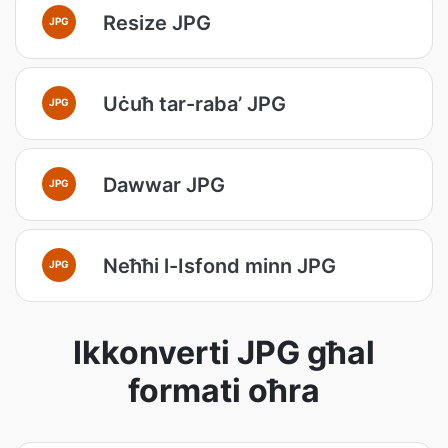
Resize JPG
JPG
Uċuħ tar-raba’ JPG
JPG
Dawwar JPG
JPG
Neħħi l-Isfond minn JPG
JPG
Ikkonverti JPG għal
formati oħra