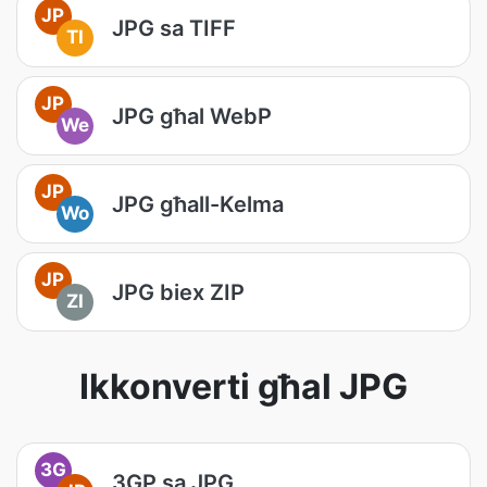
JP
JPG sa TIFF
TI
JP
JPG għal WebP
We
JP
JPG għall-Kelma
Wo
JP
JPG biex ZIP
ZI
Ikkonverti għal JPG
3G
3GP sa JPG