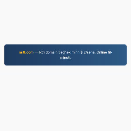
ns6.com
— Ixtri domain tiegħek minn $ 2/sena. Online fil-
minuti.
EPUB.to
4,275,504 Fajls konvertiti mill-2019 'l hawn
Politika tal-Privatezza
|
Termini tas-Servizz
|
Dwarna
|
Ikkuntattjana
|
API
|
Kampjuni
|
Installa l-App
© 2026 EPUB.to
|
VPS.org
LLC | Magħmul minn
nadermx