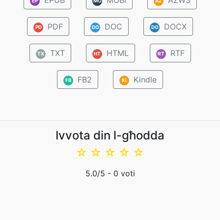
EPUB
MOBI
AZW3
EP
MO
AZ
PDF
DOC
DOCX
PD
DO
DO
TXT
HTML
RTF
TX
HT
RT
FB2
Kindle
FB
Ki
Ivvota din l-għodda
☆
☆
☆
☆
☆
5.0
/5 -
0
voti