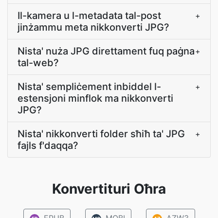
Il-kamera u l-metadata tal-post
+
jinżammu meta nikkonverti JPG?
Nista' nuża JPG direttament fuq paġna
+
tal-web?
Nista' sempliċement inbiddel l-
+
estensjoni minflok ma nikkonverti
JPG?
Nista' nikkonverti folder sħiħ ta' JPG
+
fajls f'daqqa?
Konvertituri Oħra