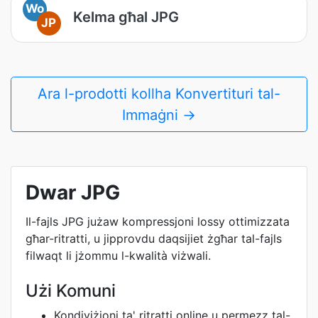
Wo
Kelma għal JPG
JP
Ara l-prodotti kollha Konvertituri tal-
Immaġni →
Dwar JPG
Il-fajls JPG jużaw kompressjoni lossy ottimizzata
għar-ritratti, u jipprovdu daqsijiet żgħar tal-fajls
filwaqt li jżommu l-kwalità viżwali.
Użi Komuni
Kondiviżjoni ta' ritratti online u permezz tal-