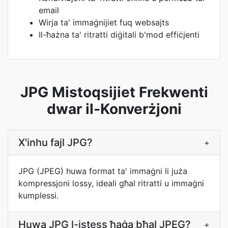
email
Wirja ta' immaġnijiet fuq websajts
Il-ħażna ta' ritratti diġitali b'mod effiċjenti
JPG Mistoqsijiet Frekwenti
dwar il-Konverżjoni
X'inhu fajl JPG?
+
JPG (JPEG) huwa format ta' immaġni li juża
kompressjoni lossy, ideali għal ritratti u immaġni
kumplessi.
Huwa JPG l-istess ħaġa bħal JPEG?
+