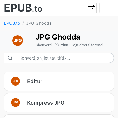
EPUB
.to
EPUB.to
JPG Għodda
JPG Għodda
JPG
Ikkonverti JPG minn u lejn diversi formati
Editur
JPG
Kompress JPG
JPG