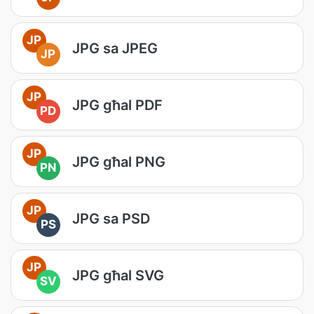
JP
JPG sa JPEG
JP
JP
JPG għal PDF
PD
JP
JPG għal PNG
PN
JP
JPG sa PSD
PS
JP
JPG għal SVG
SV