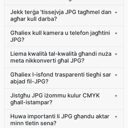
Jekk terġa 'tissejvja JPG tagħmel dan
+
agħar kull darba?
Għaliex kull kamera u telefon jagħtini
+
JPG?
Liema kwalità tal-kwalità għandi nuża
+
meta nikkonverti għal JPG?
Għaliex l-isfond trasparenti tiegħi sar
+
abjad fil-JPG?
Jistgħu JPG iżommu kulur CMYK
+
għall-istampar?
Huwa importanti li JPG għandu aktar
+
minn tletin sena?