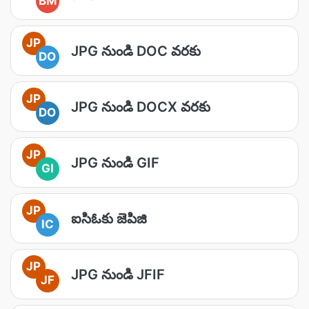
BM
JP
JPG నుండి DOC వరకు
DO
JP
JPG నుండి DOCX వరకు
DO
JP
JPG నుండి GIF
GI
JP
ఐసిఓకు జెపిజి
IC
JP
JPG నుండి JFIF
JF