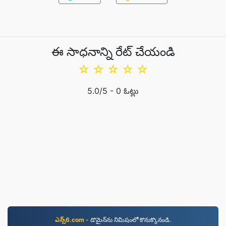
ఈ సాధనాన్ని రేట్ చేయండి
☆
☆
☆
☆
☆
5.0
/5 -
0
ఓట్లు
ఎన్స్6.com
- డొమైన్‌ను నిమిషంలో కొనుక్కొనండి.