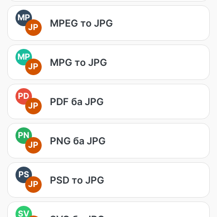
MP
MPEG то JPG
JP
MP
MPG то JPG
JP
PD
PDF ба JPG
JP
PN
PNG ба JPG
JP
PS
PSD то JPG
JP
SV