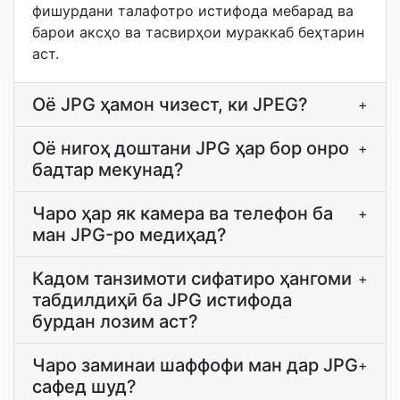
фишурдани талафотро истифода мебарад ва
барои аксҳо ва тасвирҳои мураккаб беҳтарин
аст.
Оё JPG ҳамон чизест, ки JPEG?
+
Оё нигоҳ доштани JPG ҳар бор онро
+
бадтар мекунад?
Чаро ҳар як камера ва телефон ба
+
ман JPG-ро медиҳад?
Кадом танзимоти сифатиро ҳангоми
+
табдилдиҳӣ ба JPG истифода
бурдан лозим аст?
Чаро заминаи шаффофи ман дар JPG
+
сафед шуд?