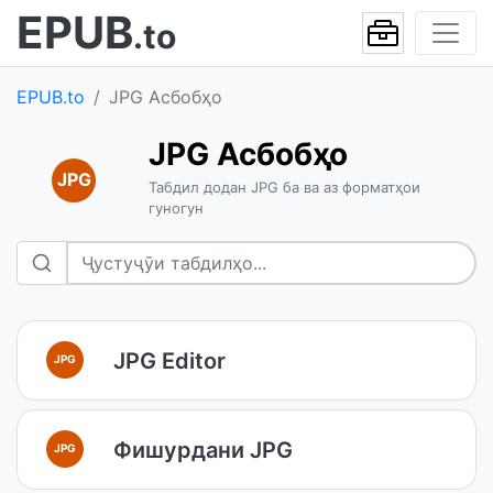
EPUB
.to
EPUB.to
JPG Асбобҳо
JPG Асбобҳо
JPG
Табдил додан JPG ба ва аз форматҳои
гуногун
JPG Editor
JPG
Фишурдани JPG
JPG