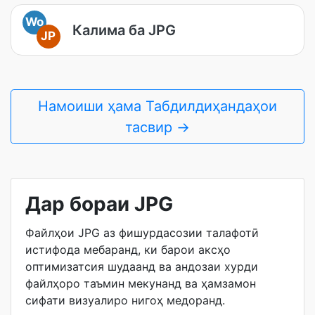
Wo
Калима ба JPG
JP
Намоиши ҳама Табдилдиҳандаҳои
тасвир →
Дар бораи JPG
Файлҳои JPG аз фишурдасозии талафотӣ
истифода мебаранд, ки барои аксҳо
оптимизатсия шудаанд ва андозаи хурди
файлҳоро таъмин мекунанд ва ҳамзамон
сифати визуалиро нигоҳ медоранд.