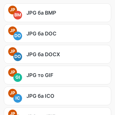
JP
JPG ба BMP
BM
JP
JPG ба DOC
DO
JP
JPG ба DOCX
DO
JP
JPG то GIF
GI
JP
JPG ба ICO
IC
JP