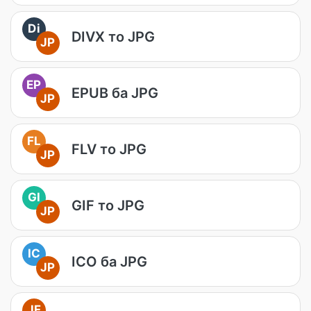
Di
DIVX то JPG
JP
EP
EPUB ба JPG
JP
FL
FLV то JPG
JP
GI
GIF то JPG
JP
IC
ICO ба JPG
JP
JF