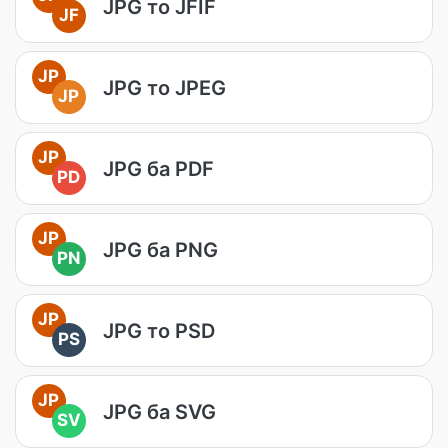
JPG то JFIF
JF
JP
JPG то JPEG
JP
JP
JPG ба PDF
PD
JP
JPG ба PNG
PN
JP
JPG то PSD
PS
JP
JPG ба SVG
SV