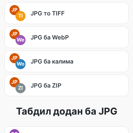
JP
JPG то TIFF
TI
JP
JPG ба WebP
We
JP
JPG ба калима
Wo
JP
JPG ба ZIP
ZI
Табдил додан ба JPG