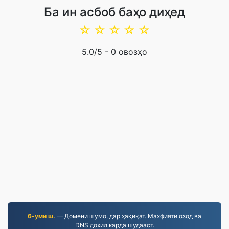
Ба ин асбоб баҳо диҳед
☆
☆
☆
☆
☆
5.0
/5 -
0
овозҳо
6-уми ш.
— Домени шумо, дар ҳақиқат. Махфияти озод ва
DNS дохил карда шудааст.