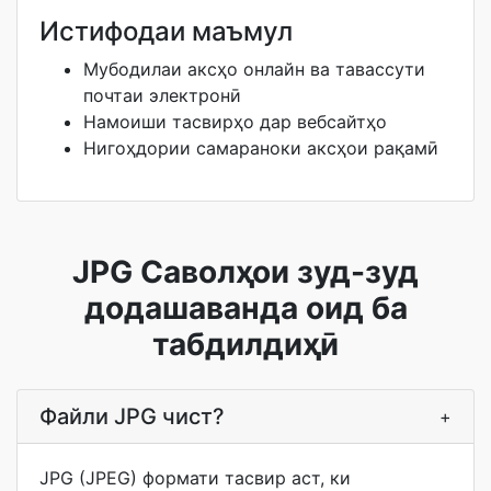
Истифодаи маъмул
Мубодилаи аксҳо онлайн ва тавассути
почтаи электронӣ
Намоиши тасвирҳо дар вебсайтҳо
Нигоҳдории самараноки аксҳои рақамӣ
JPG Саволҳои зуд-зуд
додашаванда оид ба
табдилдиҳӣ
Файли JPG чист?
+
JPG (JPEG) формати тасвир аст, ки