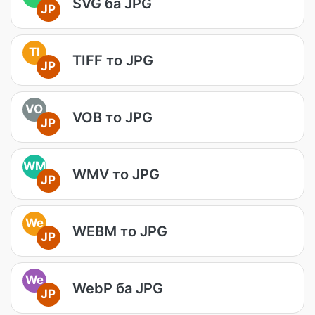
SVG ба JPG
JP
TI
TIFF то JPG
JP
VO
VOB то JPG
JP
WM
WMV то JPG
JP
We
WEBM то JPG
JP
We
WebP ба JPG
JP