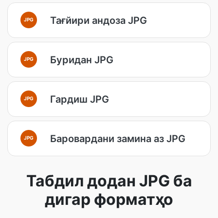
Тағйири андоза JPG
JPG
Буридан JPG
JPG
Гардиш JPG
JPG
Баровардани замина аз JPG
JPG
Табдил додан JPG ба
дигар форматҳо