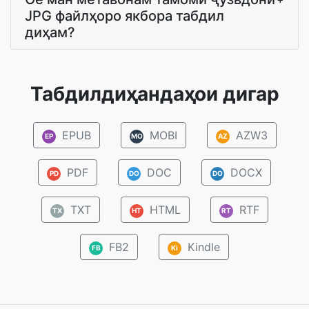
JPG файлҳоро якбора табдил
диҳам?
Табдилдиҳандаҳои дигар
EPUB
MOBI
AZW3
EP
MO
AZ
PDF
DOC
DOCX
PD
DO
DO
TXT
HTML
RTF
TX
HT
RT
FB2
Kindle
FB
Ki