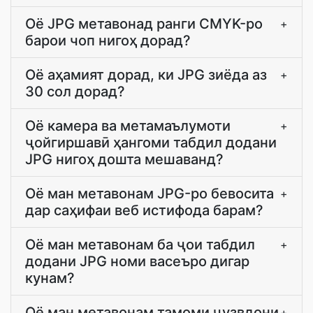
Оё JPG метавонад ранги CMYK-ро
+
барои чоп нигоҳ дорад?
Оё аҳамият дорад, ки JPG зиёда аз
+
30 сол дорад?
Оё камера ва метамаълумоти
+
ҷойгиршавӣ ҳангоми табдил додани
JPG нигоҳ дошта мешаванд?
Оё ман метавонам JPG-ро бевосита
+
дар саҳифаи веб истифода барам?
Оё ман метавонам ба ҷои табдил
+
додани JPG номи васеъро дигар
кунам?
Оё ман метавонам тамоми ҷузвдони
+