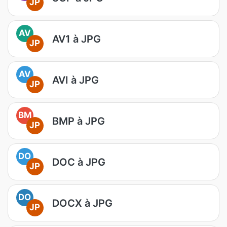
JP
AV
AV1 à JPG
JP
AV
AVI à JPG
JP
BM
BMP à JPG
JP
DO
DOC à JPG
JP
DO
DOCX à JPG
JP