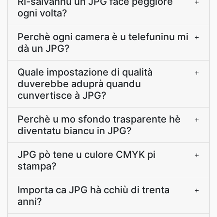
Ri-salvannu un JPG face peggiore
+
ogni volta?
Perchè ogni camera è u telefuninu mi
+
dà un JPG?
Quale impostazione di qualità
+
duverebbe aduprà quandu
cunvertisce à JPG?
Perchè u mo sfondo trasparente hè
+
diventatu biancu in JPG?
JPG pò tene u culore CMYK pi
+
stampa?
Importa ca JPG hà cchiù di trenta
+
anni?