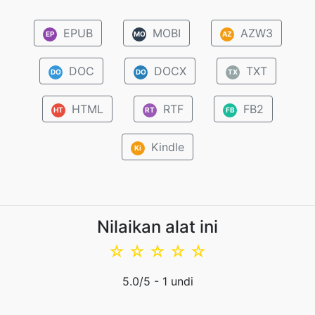
EPUB
MOBI
AZW3
EP
MO
AZ
DOC
DOCX
TXT
DO
DO
TX
HTML
RTF
FB2
HT
RT
FB
Kindle
Ki
Nilaikan alat ini
☆
☆
☆
☆
☆
5.0
/5 -
1
undi