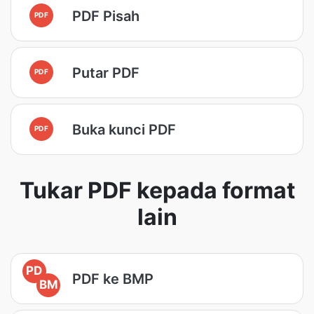
PDF Pisah
PDF
Putar PDF
PDF
Buka kunci PDF
PDF
Tukar PDF kepada format
lain
PD
PDF ke BMP
BM