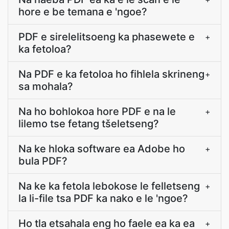
hore e be temana e 'ngoe?
PDF e sirelelitsoeng ka phasewete e
+
ka fetoloa?
Na PDF e ka fetoloa ho fihlela skrineng
+
sa mohala?
Na ho bohlokoa hore PDF e na le
+
lilemo tse fetang tšeletseng?
Na ke hloka software ea Adobe ho
+
bula PDF?
Na ke ka fetola lebokose le felletseng
+
la li-file tsa PDF ka nako e le 'ngoe?
Ho tla etsahala eng ho faele ea ka ea
+