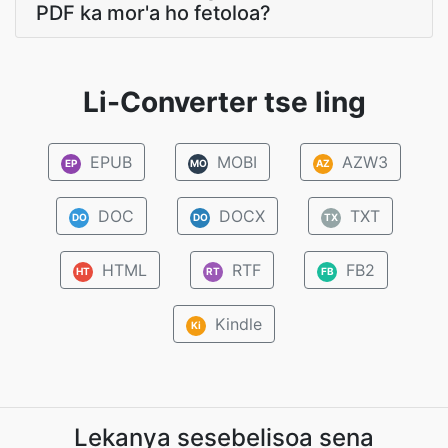
PDF ka mor'a ho fetoloa?
Li-Converter tse ling
EPUB
MOBI
AZW3
EP
MO
AZ
DOC
DOCX
TXT
DO
DO
TX
HTML
RTF
FB2
HT
RT
FB
Kindle
Ki
Lekanya sesebelisoa sena