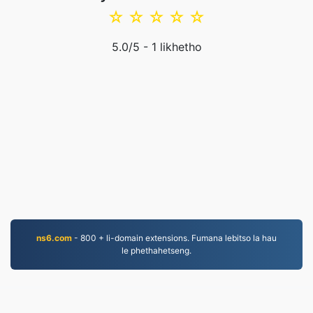
☆
☆
☆
☆
☆
5.0
/5 -
1
likhetho
ns6.com
- 800 + li-domain extensions. Fumana lebitso la hau
le phethahetseng.
EPUB.to