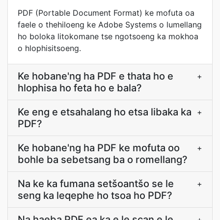
PDF (Portable Document Format) ke mofuta oa
faele o thehiloeng ke Adobe Systems o lumellang
ho boloka litokomane tse ngotsoeng ka mokhoa
o hlophisitsoeng.
Ke hobane'ng ha PDF e thata ho e
+
hlophisa ho feta ho e bala?
Ke eng e etsahalang ho etsa libaka ka
+
PDF?
Ke hobane'ng ha PDF ke mofuta oo
+
bohle ba sebetsang ba o romellang?
Na ke ka fumana setšoantšo se le
+
seng ka leqephe ho tsoa ho PDF?
Na haeba PDF ea ka e le scan e le
+