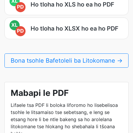
XL
Ho tloha ho XLS ho ea ho PDF
PD
XL
Ho tloha ho XLSX ho ea ho PDF
PD
Bona tsohle Bafetoleli ba Litokomane →
Mabapi le PDF
Lifaele tsa PDF li boloka liforomo ho lisebelisoa
tsohle le litsamaiso tse sebetsang, e leng se
etsang hore li be ntle bakeng sa ho arolelana
litokomane tse hlokang ho shebahala li tšoana