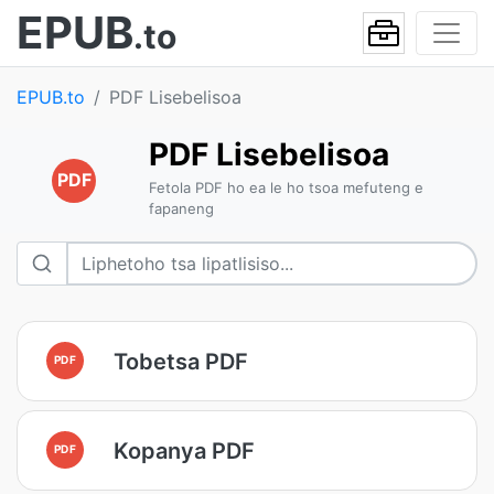
EPUB
.to
EPUB.to
PDF Lisebelisoa
PDF Lisebelisoa
PDF
Fetola PDF ho ea le ho tsoa mefuteng e
fapaneng
Tobetsa PDF
PDF
Kopanya PDF
PDF