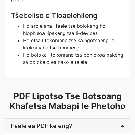
hohle.
Tšebeliso e Tloaelehileng
Ho arolelana lifaele tse bolokang ho
hlophisoa lipakeng tsa li-devices
Ho etsa litokomane tse ka ngotsoeng le
litokomane tse tummeng
Ho boloka litokomane tsa bohlokoa bakeng
sa polokelo ea nako e telele
PDF Lipotso Tse Botsoang
Khafetsa Mabapi le Phetoho
Faele ea PDF ke eng?
+