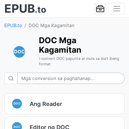
EPUB
.to
EPUB.to
DOC Mga Kagamitan
DOC Mga
Kagamitan
DOC
I-convert DOC papunta at mula sa iba't ibang
format
Ang Reader
DOC
Editor ng DOC
DOC