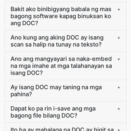
Bakit ako binibigyang babala ng mas
+
bagong software kapag binuksan ko
ang DOC?
Ano kung ang aking DOC ay isang
+
scan sa halip na tunay na teksto?
Ano ang mangyayari sa naka-embed
+
na mga imahe at mga talahanayan sa
isang DOC?
Ay isang DOC may taning na mga
+
pahina?
Dapat ko pa rin i-save ang mga
+
bagong file bilang DOC?
Ito ba ay mahalaga na DOC ay higit sa
+