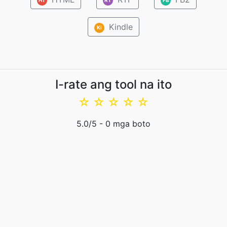
Kindle
Ki
I-rate ang tool na ito
☆
☆
☆
☆
☆
5.0
/5 -
0
mga boto