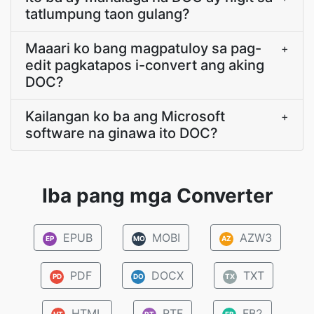
tatlumpung taon gulang?
Maaari ko bang magpatuloy sa pag-
+
edit pagkatapos i-convert ang aking
DOC?
Kailangan ko ba ang Microsoft
+
software na ginawa ito DOC?
Iba pang mga Converter
EPUB
MOBI
AZW3
EP
MO
AZ
PDF
DOCX
TXT
PD
DO
TX
HTML
RTF
FB2
HT
RT
FB