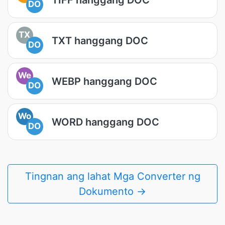
DO
TX
TXT hanggang DOC
DO
We
WEBP hanggang DOC
DO
Wo
WORD hanggang DOC
DO
Tingnan ang lahat Mga Converter ng
Dokumento →