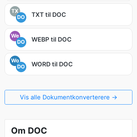
TX
TXT til DOC
DO
We
WEBP til DOC
DO
Wo
WORD til DOC
DO
Vis alle Dokumentkonverterere →
Om DOC