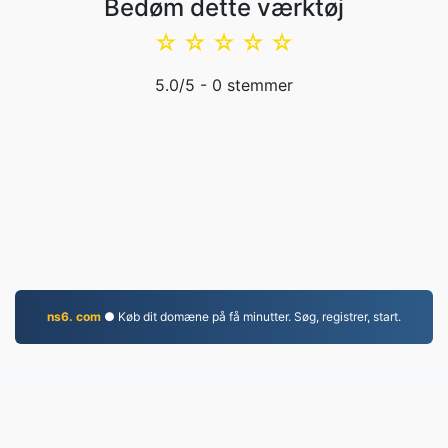
Bedøm dette værktøj
☆
☆
☆
☆
☆
5.0
/5 -
0
stemmer
ns6. com
● Køb dit domæne på få minutter. Søg, registrer, start.
EPUB.to
4,276,134 Filer konverteret siden 2019