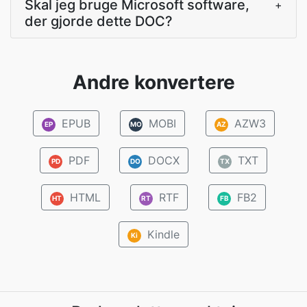
Skal jeg bruge Microsoft software,
+
der gjorde dette DOC?
Andre konvertere
EPUB
MOBI
AZW3
EP
MO
AZ
PDF
DOCX
TXT
PD
DO
TX
HTML
RTF
FB2
HT
RT
FB
Kindle
Ki