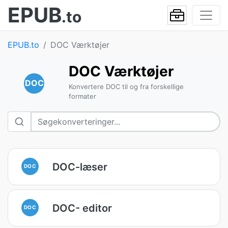
EPUB
.to
EPUB.to
DOC Værktøjer
DOC Værktøjer
DOC
Konvertere DOC til og fra forskellige
formater
DOC-læser
DOC
DOC- editor
DOC