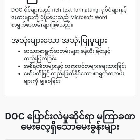
DOC ဖိုင်များသည် rich text formatting၊ ရုပ်ပုံများနှင့်
ဇယားများကို ပံ့ပိုးပေးသည့် Microsoft Word
စာရွက်စာတမ်းများဖြစ်သည်။
အသုံးများသော အသုံးပြုမှုများ
စာသားစာရွက်စာတမ်းများ ဖန်တီးခြင်းနှင့်
တည်းဖြတ်ခြင်း
အစီရင်ခံစာများနှင့် တရားဝင်စာများရေးသားခြင်း
ဖော်မတ်ဖြင့် တည်းဖြတ်နိုင်သော စာရွက်စာတမ်း
များကို မျှဝေခြင်း
DOC ပြောင်းလဲမှုဆိုင်ရာ မကြာခဏ
မေးလေ့ရှိသောမေးခွန်းများ