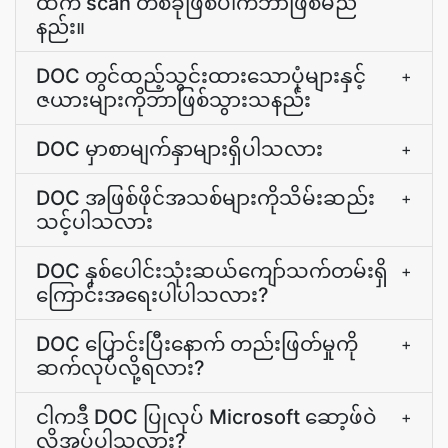
ထက် scan တစ်ခုဖြစ်ပါကဘာဖြစ်မည်
နည်း။
DOC တွင်ထည့်သွင်းထားသောပုံများနှင့်
+
ဇယားများကိုဘာဖြစ်သွားသနည်း
DOC မှာစာမျက်နှာများရှိပါသလား
+
DOC အဖြစ်ဖိုင်အသစ်များကိုသိမ်းဆည်း
+
သင့်ပါသလား
DOC နှစ်ပေါင်းသုံးဆယ်ကျော်သက်တမ်းရှိ
+
ကြောင်းအရေးပါပါသလား?
DOC ပြောင်းပြီးနောက် တည်းဖြတ်မှုကို
+
ဆက်လုပ်လို့ရလား?
ငါကဒီ DOC ပြုလုပ် Microsoft ဆော့ဖ်ဝဲ
+
လိုအပ်ပါသလား?