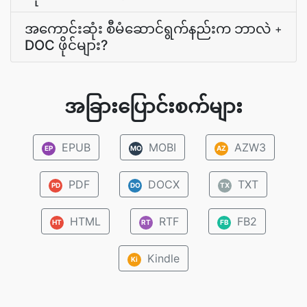
အကောင်းဆုံး စီမံဆောင်ရွက်နည်းက ဘာလဲ
+
DOC ဖိုင်များ?
အခြားပြောင်းစက်များ
EPUB
MOBI
AZW3
EP
MO
AZ
PDF
DOCX
TXT
PD
DO
TX
HTML
RTF
FB2
HT
RT
FB
Kindle
Ki