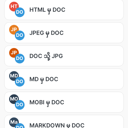
HT
HTML မှ DOC
DO
JP
JPEG မှ DOC
DO
JP
DOC သို့ JPG
DO
MD
MD မှ DOC
DO
MO
MOBI မှ DOC
DO
Ma
MARKDOWN မှ DOC
DO