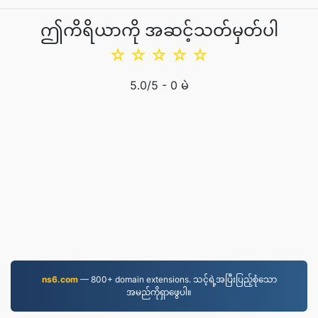
ဤကိရိယာကို အဆင့်သတ်မှတ်ပါ
☆
☆
☆
☆
☆
5.0
/5 -
0
မဲ
ns6.com
— 800+ domain extensions. သင့်ရဲ့အပြီးပြည့်စုံသော
အမည်ကိုရှာဖွေပါ။