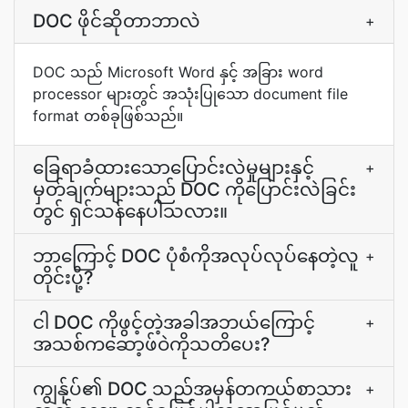
DOC ဖိုင်ဆိုတာဘာလဲ
+
DOC သည် Microsoft Word နှင့် အခြား word
processor များတွင် အသုံးပြုသော document file
format တစ်ခုဖြစ်သည်။
ခြေရာခံထားသောပြောင်းလဲမှုများနှင့်
+
မှတ်ချက်များသည် DOC ကိုပြောင်းလဲခြင်း
တွင် ရှင်သန်နေပါသလား။
ဘာကြောင့် DOC ပုံစံကိုအလုပ်လုပ်နေတဲ့လူ
+
တိုင်းပို့?
ငါ DOC ကိုဖွင့်တဲ့အခါအဘယ်ကြောင့်
+
အသစ်ကဆော့ဖ်ဝဲကိုသတိပေး?
ကျွန်ုပ်၏ DOC သည်အမှန်တကယ်စာသား
+