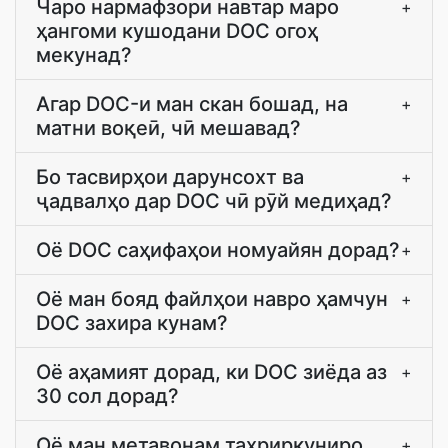
Чаро нармафзори навтар маро
+
ҳангоми кушодани DOC огоҳ
мекунад?
Агар DOC-и ман скан бошад, на
+
матни воқеӣ, чӣ мешавад?
Бо тасвирҳои дарунсохт ва
+
ҷадвалҳо дар DOC чӣ рӯй медиҳад?
Оё DOC саҳифаҳои номуайян дорад?
+
Оё ман бояд файлҳои навро ҳамчун
+
DOC захира кунам?
Оё аҳамият дорад, ки DOC зиёда аз
+
30 сол дорад?
Оё ман метавонам таҳриркуниро
+