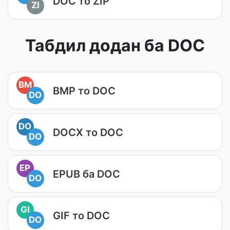
DOC то ZIP
ZI
Табдил додан ба DOC
BM
BMP то DOC
DO
DO
DOCX то DOC
DO
EP
EPUB ба DOC
DO
GI
GIF то DOC
DO