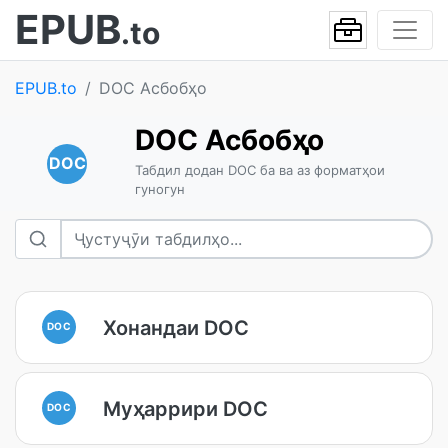
EPUB
.to
EPUB.to
DOC Асбобҳо
DOC Асбобҳо
DOC
Табдил додан DOC ба ва аз форматҳои
гуногун
Хонандаи DOC
DOC
Муҳаррири DOC
DOC