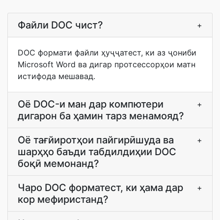
Файли DOC чист?
+
DOC формати файли ҳуҷҷатест, ки аз ҷониби
Microsoft Word ва дигар протсессорҳои матн
истифода мешавад.
Оё DOC-и ман дар компютери
+
дигарон ба ҳамин тарз менамояд?
Оё тағйиротҳои пайгирӣшуда ва
+
шарҳҳо баъди табдилдиҳии DOC
боқӣ мемонанд?
Чаро DOC форматест, ки ҳама дар
+
кор мефиристанд?