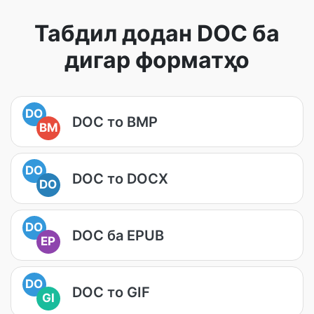
Табдил додан DOC ба
дигар форматҳо
DO
DOC то BMP
BM
DO
DOC то DOCX
DO
DO
DOC ба EPUB
EP
DO
DOC то GIF
GI