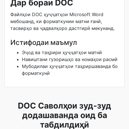
Дар бораи DOC
Файлҳои DOC ҳуҷҷатҳои Microsoft Word
мебошанд, ки форматкунии матни ғанӣ,
тасвирҳо ва ҷадвалҳоро дастгирӣ мекунанд.
Истифодаи маъмул
Эҷод ва таҳрири ҳуҷҷатҳои матнӣ
Навиштани гузоришҳо ва номаҳои расмӣ
Мубодилаи ҳуҷҷатҳои таҳриршаванда бо
форматкунӣ
DOC Саволҳои зуд-зуд
додашаванда оид ба
табдилдиҳӣ