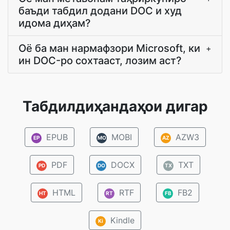
баъди табдил додани DOC и худ
идома диҳам?
Оё ба ман нармафзори Microsoft, ки
+
ин DOC-ро сохтааст, лозим аст?
Табдилдиҳандаҳои дигар
EPUB
MOBI
AZW3
EP
MO
AZ
PDF
DOCX
TXT
PD
DO
TX
HTML
RTF
FB2
HT
RT
FB
Kindle
Ki