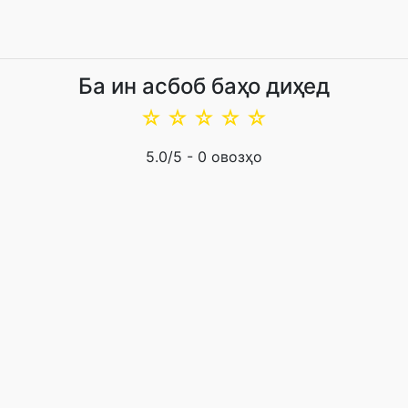
Ба ин асбоб баҳо диҳед
☆
☆
☆
☆
☆
5.0
/5 -
0
овозҳо