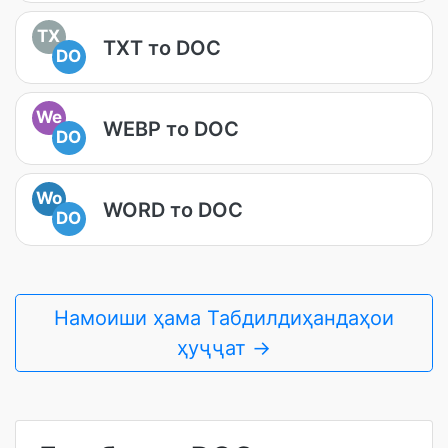
TX
TXT то DOC
DO
We
WEBP то DOC
DO
Wo
WORD то DOC
DO
Намоиши ҳама Табдилдиҳандаҳои
ҳуҷҷат →