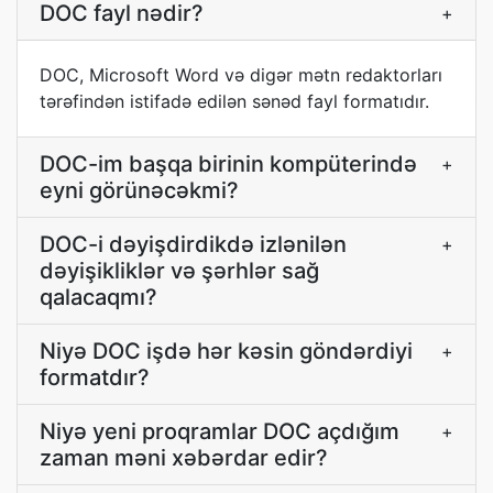
DOC fayl nədir?
+
DOC, Microsoft Word və digər mətn redaktorları
tərəfindən istifadə edilən sənəd fayl formatıdır.
DOC-im başqa birinin kompüterində
+
eyni görünəcəkmi?
DOC-i dəyişdirdikdə izlənilən
+
dəyişikliklər və şərhlər sağ
qalacaqmı?
Niyə DOC işdə hər kəsin göndərdiyi
+
formatdır?
Niyə yeni proqramlar DOC açdığım
+
zaman məni xəbərdar edir?