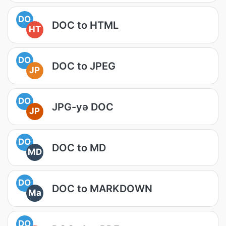
DO
DOC to HTML
HT
DO
DOC to JPEG
JP
DO
JPG-yə DOC
JP
DO
DOC to MD
MD
DO
DOC to MARKDOWN
Ma
DO