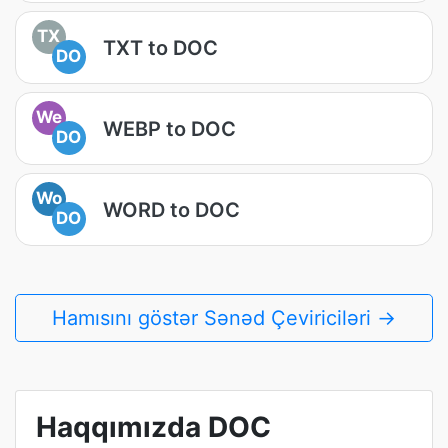
TX
TXT to DOC
DO
We
WEBP to DOC
DO
Wo
WORD to DOC
DO
Hamısını göstər Sənəd Çeviriciləri →
Haqqımızda DOC