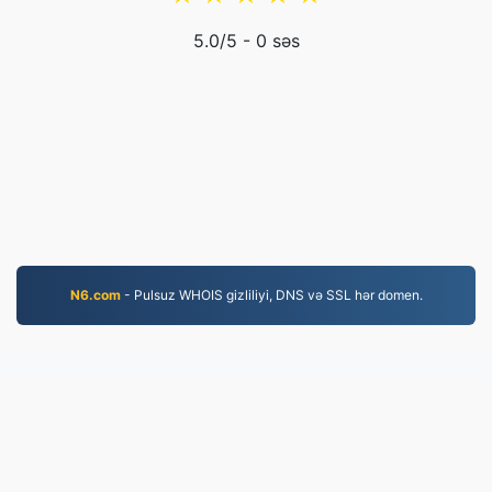
5.0
/5 -
0
səs
N6.com
- Pulsuz WHOIS gizliliyi, DNS və SSL hər domen.
EPUB.to
4,276,565 2019-cu ildən bəri çevrilmiş fayllar
Məxfilik Siyasəti
|
Xidmət Şərtləri
|
Haqqımızda
|
Bizimlə Əlaqə
|
API
|
Nümunə
|
Proqram