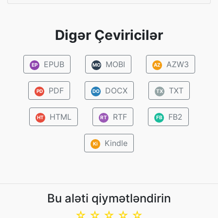
Digər Çeviricilər
EPUB
MOBI
AZW3
EP
MO
AZ
PDF
DOCX
TXT
PD
DO
TX
HTML
RTF
FB2
HT
RT
FB
Kindle
Ki
Bu aləti qiymətləndirin
☆
☆
☆
☆
☆