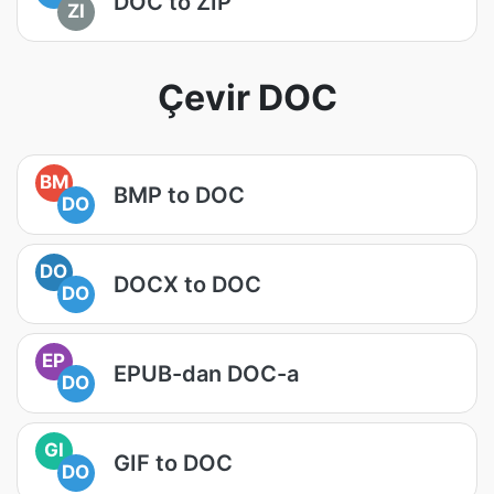
DOC to ZIP
ZI
Çevir DOC
BM
BMP to DOC
DO
DO
DOCX to DOC
DO
EP
EPUB-dan DOC-a
DO
GI
GIF to DOC
DO