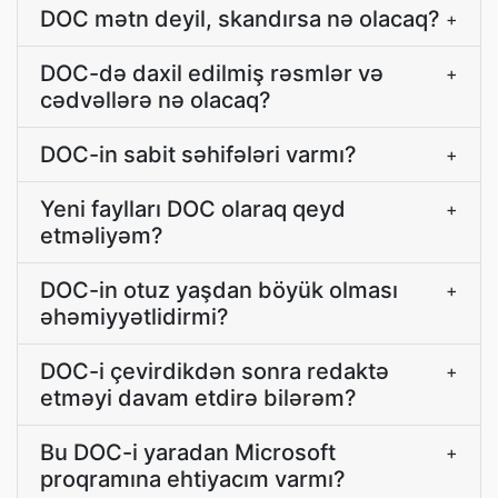
DOC mətn deyil, skandırsa nə olacaq?
+
DOC-də daxil edilmiş rəsmlər və
+
cədvəllərə nə olacaq?
DOC-in sabit səhifələri varmı?
+
Yeni faylları DOC olaraq qeyd
+
etməliyəm?
DOC-in otuz yaşdan böyük olması
+
əhəmiyyətlidirmi?
DOC-i çevirdikdən sonra redaktə
+
etməyi davam etdirə bilərəm?
Bu DOC-i yaradan Microsoft
+
proqramına ehtiyacım varmı?