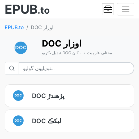
EPUB
.to
DOC اوزار
EPUB.to
DOC اوزار
DOC
تبديل ڪريو DOC مختلف فارميٽ ۾ ۽ کان
DOC پڙهندڙ
DOC
DOC ليکڪ
DOC