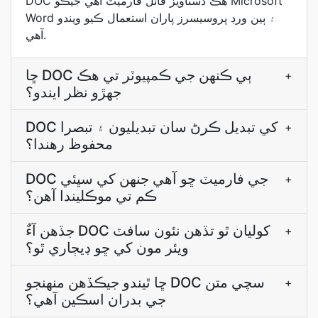
DOC هڪ دستاويز فائل فارميٽ آهي جيڪو Microsoft
Word ۽ ٻين ورڊ پروسيسرز پاران استعمال ڪيو ويندو
آهي.
ڇا DOC ٻي ڪنھن جي ڪمپيوٽر تي ھڪ
+
جھڙو نظر ايندو؟
DOC کي تبديل ڪرڻ سان تبديليون ۽ تبصرا
+
محفوظ رھندا؟
DOC جي فارميٽ ڇو آهي جنھن کي سڀئي
+
ڪم تي موڪليندا آھن؟
جڏھن آءٌ DOC کوليان ٿو تڏھن نئون سافٽ
+
ويئر مون کي ڇو ڊيڄاري ٿو؟
ڇا ٿيندو جيڪڏھن منھنجو DOC سچي متن
+
جي بدران اسڪين آھي؟