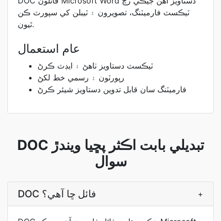
DOC فائلون Microsoft Word دستاويز آهن جيڪي رچ
ٽيڪسٽ فارميٽنگ، تصويرون ۽ ٽيبلن کي سپورٽ ڪن
ٿيون.
عام استعمال
ٽيڪسٽ دستاويز ٺاهڻ ۽ ايڊٽ ڪرڻ
رپورٽون ۽ رسمي خط لکڻ
فارميٽنگ سان قابل تدوين دستاويز شيئر ڪرڻ
DOC تبديلي بابت اڪثر پڇيا ويندڙ
سوال
DOC فائل ڇا آھي؟
+