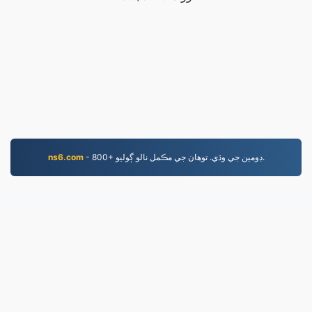
- 800+ ڊومين جي وڌي. توهان جي مڪمل نالو ڳوليو.
ns6.com
EPUB.to
4,276,349 2019 کان تبديل ٿيل فائلون
رازداري پاليسي
|
سروس جون شرطون
|
اسان جي باري ۾
|
نمونا
|
ايپليڪيشن انسٽال ڪريو
|
API
|
اسان سان رابطو ڪريو
nadermx
LLC | پاران ٺهيل
VPS.org
|
© 2026 EPUB.to