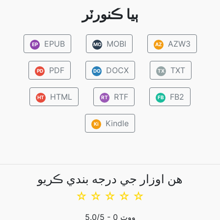
ٻيا ڪنورٽر
EPUB
MOBI
AZW3
EP
MO
AZ
PDF
DOCX
TXT
PD
DO
TX
HTML
RTF
FB2
HT
RT
FB
Kindle
Ki
هن اوزار جي درجه بندي ڪريو
☆
☆
☆
☆
☆
ووٽ
0
/5 -
5.0