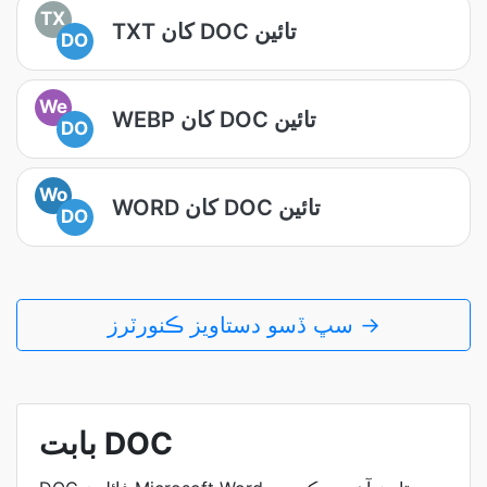
TX
TXT کان DOC تائين
DO
We
WEBP کان DOC تائين
DO
Wo
WORD کان DOC تائين
DO
سڀ ڏسو دستاويز ڪنورٽرز →
بابت DOC