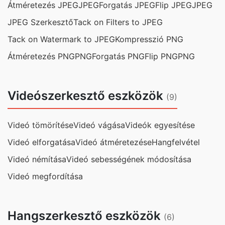
Átméretezés JPEG
JPEG
Forgatás JPEG
Flip JPEG
JPEG
JPEG Szerkesztő
Tack on Filters to JPEG
Tack on Watermark to JPEG
Kompresszió PNG
Átméretezés PNG
PNG
Forgatás PNG
Flip PNG
PNG
Videószerkesztő eszközök
(9)
Videó tömörítése
Videó vágása
Videók egyesítése
Videó elforgatása
Videó átméretezése
Hangfelvétel
Videó némítása
Videó sebességének módosítása
Videó megfordítása
Hangszerkesztő eszközök
(6)