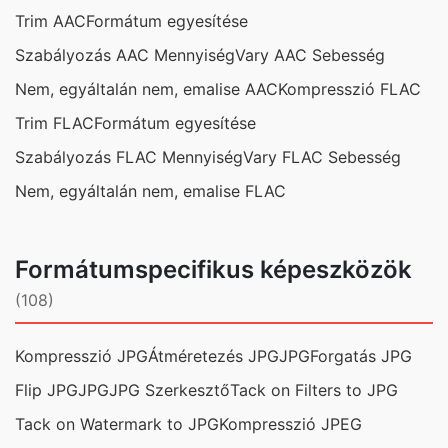
Trim AAC
Formátum egyesítése
Szabályozás AAC Mennyiség
Vary AAC Sebesség
Nem, egyáltalán nem, emalise AAC
Kompresszió FLAC
Trim FLAC
Formátum egyesítése
Szabályozás FLAC Mennyiség
Vary FLAC Sebesség
Nem, egyáltalán nem, emalise FLAC
Formátumspecifikus képeszközök
(108)
Kompresszió JPG
Átméretezés JPG
JPG
Forgatás JPG
Flip JPG
JPG
JPG Szerkesztő
Tack on Filters to JPG
Tack on Watermark to JPG
Kompresszió JPEG