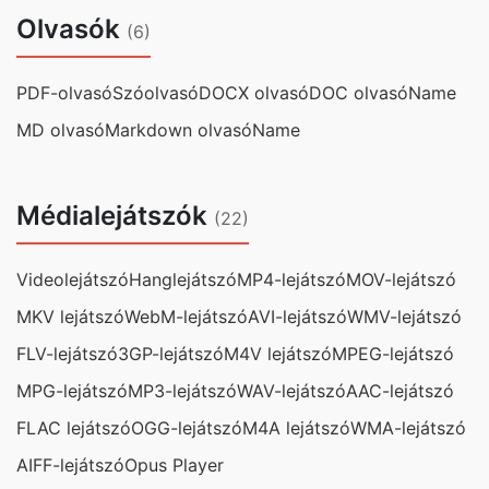
Olvasók
(6)
PDF-olvasó
Szóolvasó
DOCX olvasó
DOC olvasóName
MD olvasó
Markdown olvasóName
Médialejátszók
(22)
Videolejátszó
Hanglejátszó
MP4-lejátszó
MOV-lejátszó
MKV lejátszó
WebM-lejátszó
AVI-lejátszó
WMV-lejátszó
FLV-lejátszó
3GP-lejátszó
M4V lejátszó
MPEG-lejátszó
MPG-lejátszó
MP3-lejátszó
WAV-lejátszó
AAC-lejátszó
FLAC lejátszó
OGG-lejátszó
M4A lejátszó
WMA-lejátszó
AIFF-lejátszó
Opus Player