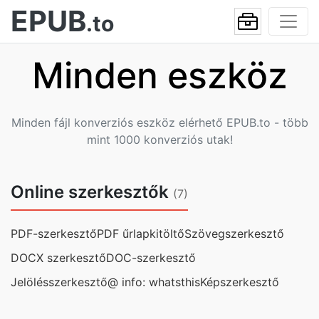
EPUB
.to
Minden eszköz
Minden fájl konverziós eszköz elérhető EPUB.to - több
mint 1000 konverziós utak!
Online szerkesztők
(7)
PDF-szerkesztő
PDF űrlapkitöltő
Szövegszerkesztő
DOCX szerkesztő
DOC-szerkesztő
Jelölésszerkesztő@ info: whatsthis
Képszerkesztő