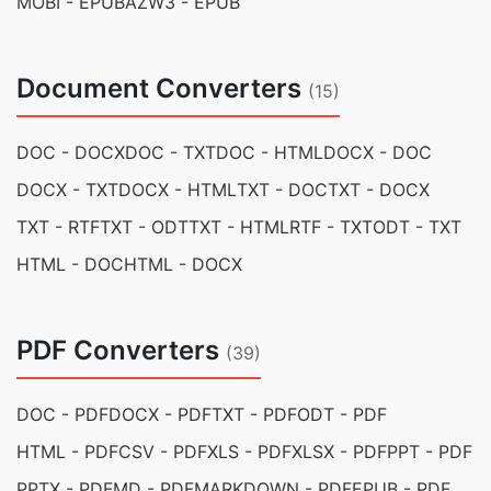
MOBI - EPUB
AZW3 - EPUB
Document Converters
(15)
DOC - DOCX
DOC - TXT
DOC - HTML
DOCX - DOC
DOCX - TXT
DOCX - HTML
TXT - DOC
TXT - DOCX
TXT - RTF
TXT - ODT
TXT - HTML
RTF - TXT
ODT - TXT
HTML - DOC
HTML - DOCX
PDF Converters
(39)
DOC - PDF
DOCX - PDF
TXT - PDF
ODT - PDF
HTML - PDF
CSV - PDF
XLS - PDF
XLSX - PDF
PPT - PDF
PPTX - PDF
MD - PDF
MARKDOWN - PDF
EPUB - PDF