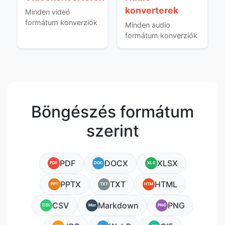
konverterek
Minden videó
formátum konverziók
Minden audio
formátum konverziók
Böngészés formátum
szerint
PDF
DOCX
XLSX
PDF
DOC
XLS
PPTX
TXT
HTML
PPT
TXT
HTM
CSV
Markdown
PNG
CSV
Mar
PNG