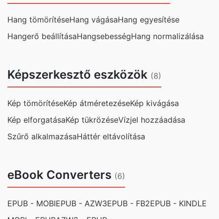
Hang tömörítése
Hang vágása
Hang egyesítése
Hangerő beállítása
Hangsebesség
Hang normalizálása
Képszerkesztő eszközök
(8)
Kép tömörítése
Kép átméretezése
Kép kivágása
Kép elforgatása
Kép tükrözése
Vízjel hozzáadása
Szűrő alkalmazása
Háttér eltávolítása
eBook Converters
(6)
EPUB - MOBI
EPUB - AZW3
EPUB - FB2
EPUB - KINDLE