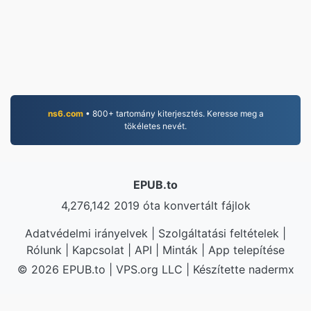
ns6.com
• 800+ tartomány kiterjesztés. Keresse meg a
tökéletes nevét.
EPUB.to
4,276,142 2019 óta konvertált fájlok
Adatvédelmi irányelvek
|
Szolgáltatási feltételek
|
Rólunk
|
Kapcsolat
|
API
|
Minták
|
App telepítése
© 2026 EPUB.to
|
VPS.org
LLC | Készítette
nadermx