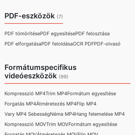
PDF-eszközök
(7)
PDF tömörítése
PDF egyesítése
PDF felosztása
PDF elforgatása
PDF feloldása
OCR PDF
PDF-olvasó
Formátumspecifikus
videóeszközök
(99)
Kompresszió MP4
Trim MP4
Formátum egyesítése
Forgatás MP4
Átméretezés MP4
Flip MP4
Vary MP4 Sebesség
Néma MP4
Hang felemelése MP4
Kompresszió MOV
Trim MOV
Formátum egyesítése
Forgatás MOV
Átméretezés MOV
Flip MOV