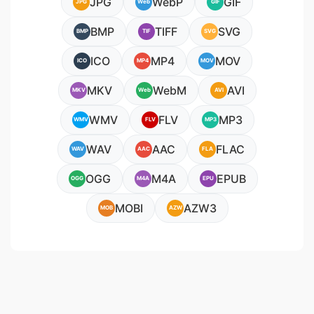
JPG
WebP
GIF
JPG
Web
GIF
BMP
TIFF
SVG
BMP
TIF
SVG
ICO
MP4
MOV
ICO
MP4
MOV
MKV
WebM
AVI
MKV
Web
AVI
WMV
FLV
MP3
WMV
FLV
MP3
WAV
AAC
FLAC
WAV
AAC
FLA
OGG
M4A
EPUB
OGG
M4A
EPU
MOBI
AZW3
MOB
AZW