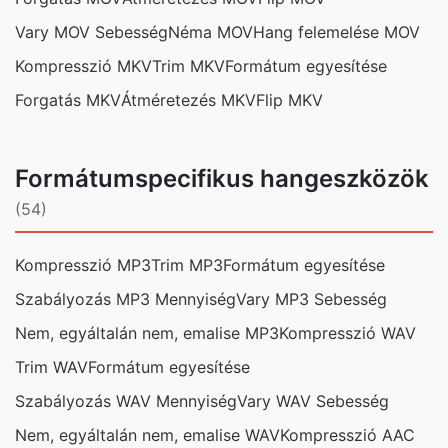
Vary MOV Sebesség
Néma MOV
Hang felemelése MOV
Kompresszió MKV
Trim MKV
Formátum egyesítése
Forgatás MKV
Átméretezés MKV
Flip MKV
Formátumspecifikus hangeszközök
(54)
Kompresszió MP3
Trim MP3
Formátum egyesítése
Szabályozás MP3 Mennyiség
Vary MP3 Sebesség
Nem, egyáltalán nem, emalise MP3
Kompresszió WAV
Trim WAV
Formátum egyesítése
Szabályozás WAV Mennyiség
Vary WAV Sebesség
Nem, egyáltalán nem, emalise WAV
Kompresszió AAC