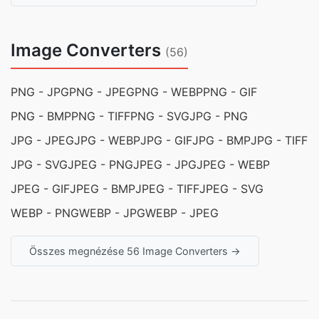
Image Converters
(56)
PNG - JPG
PNG - JPEG
PNG - WEBP
PNG - GIF
PNG - BMP
PNG - TIFF
PNG - SVG
JPG - PNG
JPG - JPEG
JPG - WEBP
JPG - GIF
JPG - BMP
JPG - TIFF
JPG - SVG
JPEG - PNG
JPEG - JPG
JPEG - WEBP
JPEG - GIF
JPEG - BMP
JPEG - TIFF
JPEG - SVG
WEBP - PNG
WEBP - JPG
WEBP - JPEG
Összes megnézése 56 Image Converters →