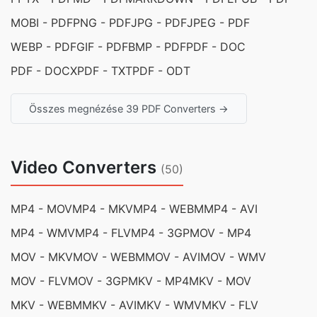
MOBI - PDF
PNG - PDF
JPG - PDF
JPEG - PDF
WEBP - PDF
GIF - PDF
BMP - PDF
PDF - DOC
PDF - DOCX
PDF - TXT
PDF - ODT
Összes megnézése 39 PDF Converters →
Video Converters
(50)
MP4 - MOV
MP4 - MKV
MP4 - WEBM
MP4 - AVI
MP4 - WMV
MP4 - FLV
MP4 - 3GP
MOV - MP4
MOV - MKV
MOV - WEBM
MOV - AVI
MOV - WMV
MOV - FLV
MOV - 3GP
MKV - MP4
MKV - MOV
MKV - WEBM
MKV - AVI
MKV - WMV
MKV - FLV