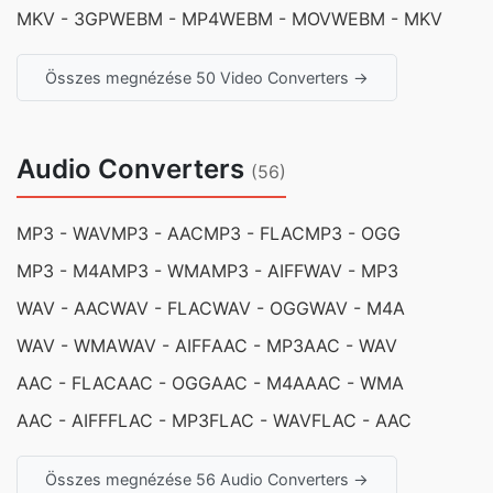
MKV - 3GP
WEBM - MP4
WEBM - MOV
WEBM - MKV
Összes megnézése 50 Video Converters →
Audio Converters
(56)
MP3 - WAV
MP3 - AAC
MP3 - FLAC
MP3 - OGG
MP3 - M4A
MP3 - WMA
MP3 - AIFF
WAV - MP3
WAV - AAC
WAV - FLAC
WAV - OGG
WAV - M4A
WAV - WMA
WAV - AIFF
AAC - MP3
AAC - WAV
AAC - FLAC
AAC - OGG
AAC - M4A
AAC - WMA
AAC - AIFF
FLAC - MP3
FLAC - WAV
FLAC - AAC
Összes megnézése 56 Audio Converters →