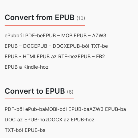
Convert from EPUB
(10)
ePubból PDF-be
EPUB – MOBI
EPUB – AZW3
EPUB – DOC
EPUB – DOCX
EPUB-ból TXT-be
EPUB - HTML
EPUB az RTF-hez
EPUB – FB2
EPUB a Kindle-hoz
Convert to EPUB
(6)
PDF-ből ePub-ba
MOBI-ból EPUB-ba
AZW3 EPUB-ba
DOC az EPUB-hoz
DOCX az EPUB-hoz
TXT-ből EPUB-ba