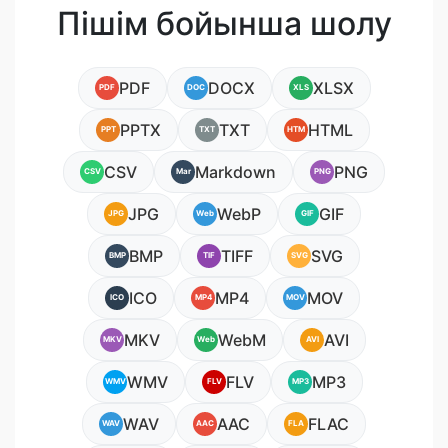
Пішім бойынша шолу
PDF
DOCX
XLSX
PDF
DOC
XLS
PPTX
TXT
HTML
PPT
TXT
HTM
CSV
Markdown
PNG
CSV
Mar
PNG
JPG
WebP
GIF
JPG
Web
GIF
BMP
TIFF
SVG
BMP
TIF
SVG
ICO
MP4
MOV
ICO
MP4
MOV
MKV
WebM
AVI
MKV
Web
AVI
WMV
FLV
MP3
WMV
FLV
MP3
WAV
AAC
FLAC
WAV
AAC
FLA