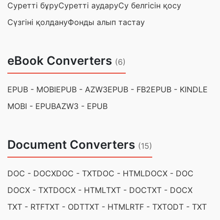
Суретті бұру
Суретті аудару
Су белгісін қосу
Сүзгіні қолдану
Фонды алып тастау
eBook Converters
(6)
EPUB - MOBI
EPUB - AZW3
EPUB - FB2
EPUB - KINDLE
MOBI - EPUB
AZW3 - EPUB
Document Converters
(15)
DOC - DOCX
DOC - TXT
DOC - HTML
DOCX - DOC
DOCX - TXT
DOCX - HTML
TXT - DOC
TXT - DOCX
TXT - RTF
TXT - ODT
TXT - HTML
RTF - TXT
ODT - TXT