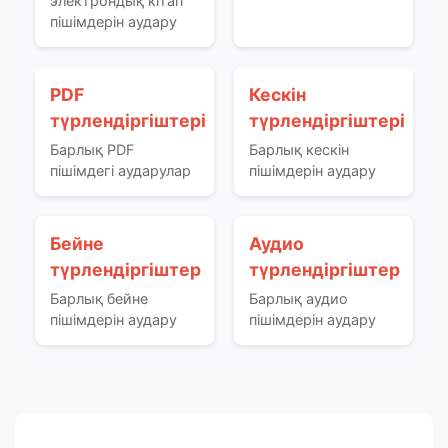
электрондық кітап
пішімдерін аудару
PDF
Кескін
түрлендіргіштері
түрлендіргіштері
Барлық PDF
Барлық кескін
пішімдегі аударулар
пішімдерін аудару
Бейне
Аудио
түрлендіргіштер
түрлендіргіштер
Барлық бейне
Барлық аудио
пішімдерін аудару
пішімдерін аудару