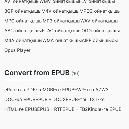
AVI ойнатқышы
WMV ойнатқышы
FLV ойнатқышы
3GP ойнатқышы
M4V ойнатқышы
MPEG ойнатқышы
MPG ойнатқышы
MP3 ойнатқышы
WAV ойнатқышы
AAC ойнатқышы
FLAC ойнатқышы
OGG ойнатқышы
M4A ойнатқышы
WMA ойнатқышы
AIFF ойыншысы
Opus Player
Convert from EPUB
(10)
ePub-тан PDF-ке
MOBI-ге EPUB
EWP-тен AZW3
DOC-қа EPUB
EPUB - DOCX
EPUB-тан TXT-ке
HTML-ге EPUB
EPUB - RTF
EPUB - FB2
Kindle-ге EPUB