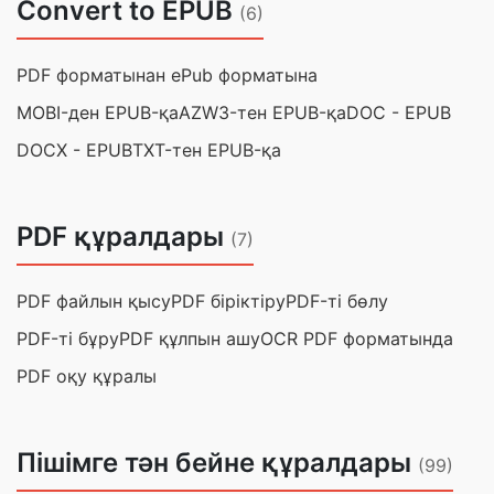
Convert to EPUB
(6)
PDF форматынан ePub форматына
MOBI-ден EPUB-қа
AZW3-тен EPUB-қа
DOC - EPUB
DOCX - EPUB
TXT-тен EPUB-қа
PDF құралдары
(7)
PDF файлын қысу
PDF біріктіру
PDF-ті бөлу
PDF-ті бұру
PDF құлпын ашу
OCR PDF форматында
PDF оқу құралы
Пішімге тән бейне құралдары
(99)