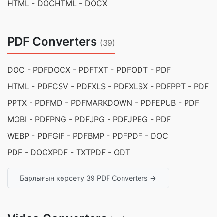
HTML - DOC
HTML - DOCX
PDF Converters
(39)
DOC - PDF
DOCX - PDF
TXT - PDF
ODT - PDF
HTML - PDF
CSV - PDF
XLS - PDF
XLSX - PDF
PPT - PDF
PPTX - PDF
MD - PDF
MARKDOWN - PDF
EPUB - PDF
MOBI - PDF
PNG - PDF
JPG - PDF
JPEG - PDF
WEBP - PDF
GIF - PDF
BMP - PDF
PDF - DOC
PDF - DOCX
PDF - TXT
PDF - ODT
Барлығын көрсету 39 PDF Converters →