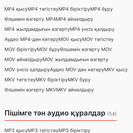
MP4 қысу
MP4 тегістеу
MP4 біріктіру
MP4 бұру
Өлшемін өзгерту MP4
MP4 айналдыру
MP4 жылдамдығын өзгерту
MP4 үнсіз қалдыру
Аудио MP4-ден көтеру
MOV қысу
MOV тегістеу
MOV біріктіру
MOV бұру
Өлшемін өзгерту MOV
MOV айналдыру
MOV жылдамдығын өзгерту
MOV үнсіз қалдыру
Аудио MOV-ден көтеру
MKV қысу
MKV тегістеу
MKV біріктіру
MKV бұру
Өлшемін өзгерту MKV
MKV айналдыру
Пішімге тән аудио құралдар
(54)
MP3 қысу
MP3 тегістеу
MP3 біріктіру