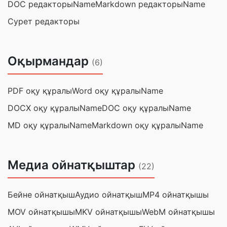
DOC редакторыName
Markdown редакторыName
Сурет редакторы
Оқырмандар
(6)
PDF оқу құралы
Word оқу құралыName
DOCX оқу құралыName
DOC оқу құралыName
MD оқу құралыName
Markdown оқу құралыName
Медиа ойнатқыштар
(22)
Бейне ойнатқыш
Аудио ойнатқыш
MP4 ойнатқышы
MOV ойнатқышы
MKV ойнатқышы
WebM ойнатқышы