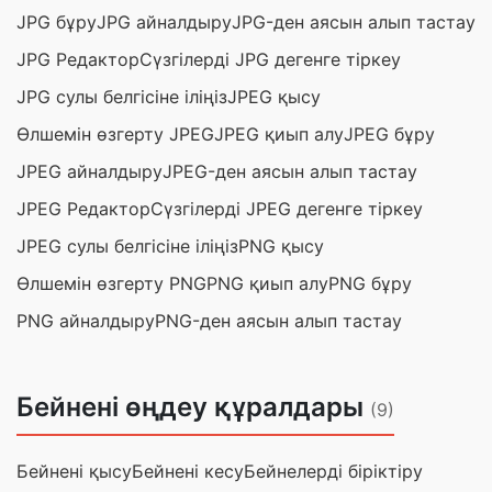
JPG бұру
JPG айналдыру
JPG-ден аясын алып тастау
JPG Редактор
Сүзгілерді JPG дегенге тіркеу
JPG сулы белгісіне іліңіз
JPEG қысу
Өлшемін өзгерту JPEG
JPEG қиып алу
JPEG бұру
JPEG айналдыру
JPEG-ден аясын алып тастау
JPEG Редактор
Сүзгілерді JPEG дегенге тіркеу
JPEG сулы белгісіне іліңіз
PNG қысу
Өлшемін өзгерту PNG
PNG қиып алу
PNG бұру
PNG айналдыру
PNG-ден аясын алып тастау
Бейнені өңдеу құралдары
(9)
Бейнені қысу
Бейнені кесу
Бейнелерді біріктіру