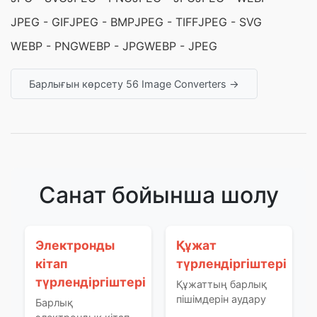
JPEG - GIF
JPEG - BMP
JPEG - TIFF
JPEG - SVG
WEBP - PNG
WEBP - JPG
WEBP - JPEG
Барлығын көрсету 56 Image Converters →
Санат бойынша шолу
Электронды
Құжат
кітап
түрлендіргіштері
түрлендіргіштері
Құжаттың барлық
пішімдерін аудару
Барлық