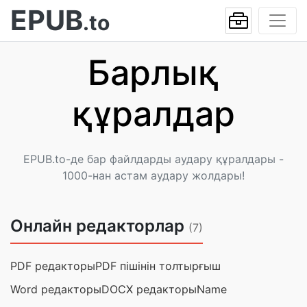
EPUB
.to
Барлық
құралдар
EPUB.to-де бар файлдарды аудару құралдары -
1000-нан астам аудару жолдары!
Онлайн редакторлар
(7)
PDF редакторы
PDF пішінін толтырғыш
Word редакторы
DOCX редакторыName