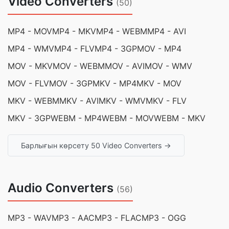
Video Converters
(50)
MP4 - MOV
MP4 - MKV
MP4 - WEBM
MP4 - AVI
MP4 - WMV
MP4 - FLV
MP4 - 3GP
MOV - MP4
MOV - MKV
MOV - WEBM
MOV - AVI
MOV - WMV
MOV - FLV
MOV - 3GP
MKV - MP4
MKV - MOV
MKV - WEBM
MKV - AVI
MKV - WMV
MKV - FLV
MKV - 3GP
WEBM - MP4
WEBM - MOV
WEBM - MKV
Барлығын көрсету 50 Video Converters →
Audio Converters
(56)
MP3 - WAV
MP3 - AAC
MP3 - FLAC
MP3 - OGG