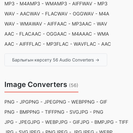
MP3 - M4A
MP3 - WMA
MP3 - AIFF
WAV - MP3
WAV - AAC
WAV - FLAC
WAV - OGG
WAV - M4A
WAV - WMA
WAV - AIFF
AAC - MP3
AAC - WAV
AAC - FLAC
AAC - OGG
AAC - M4A
AAC - WMA
AAC - AIFF
FLAC - MP3
FLAC - WAV
FLAC - AAC
Барлығын көрсету 56 Audio Converters →
Image Converters
(56)
PNG - JPG
PNG - JPEG
PNG - WEBP
PNG - GIF
PNG - BMP
PNG - TIFF
PNG - SVG
JPG - PNG
JPG - JPEG
JPG - WEBP
JPG - GIF
JPG - BMP
JPG - TIFF
JPG - SVG
JPEG - PNG
JPEG - JPG
JPEG - WEBP