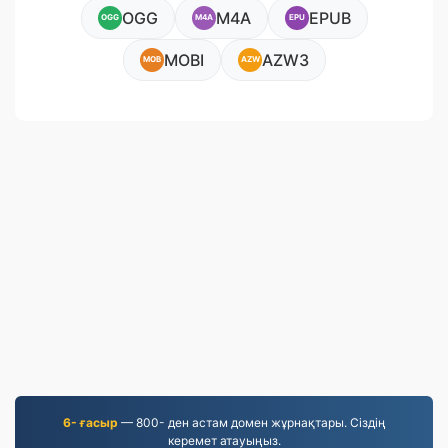
OGG
M4A
EPUB
OGG
M4A
EPU
MOBI
AZW3
MOB
AZW
6- ғасыр
— 800- ден астам домен жұрнақтары. Сіздің
керемет атауыңыз.