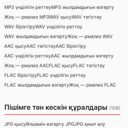
MP3 үнділігін реттеу
MP3 жылдамдығын өзгерту
Жоқ — рмализ MP3
WAV қысу
WAV тегістеу
WAV біріктіру
WAV үнділігін реттеу
WAV жылдамдығын өзгерту
Жоқ — рмализ WAV
AAC қысу
AAC тегістеу
AAC біріктіру
AAC үнділігін реттеу
AAC жылдамдығын өзгерту
Жоқ — рмализ AAC
FLAC қысу
FLAC тегістеу
FLAC біріктіру
FLAC үнділігін реттеу
FLAC жылдамдығын өзгерту
Жоқ — рмализ FLAC
Пішімге тән кескін құралдары
(108)
JPG қысу
Өлшемін өзгерту JPG
JPG қиып алу