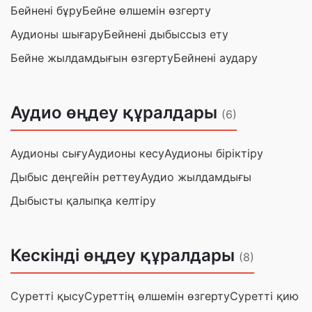
Бейнені бұру
Бейне өлшемін өзгерту
Аудионы шығару
Бейнені дыбыссыз ету
Бейне жылдамдығын өзгерту
Бейнені аудару
Аудио өңдеу құралдары
(6)
Аудионы сығу
Аудионы кесу
Аудионы біріктіру
Дыбыс деңгейін реттеу
Аудио жылдамдығы
Дыбысты қалыпқа келтіру
Кескінді өңдеу құралдары
(8)
Суретті қысу
Суреттің өлшемін өзгерту
Суретті қию